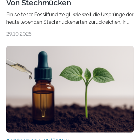
Von Stechmücken
Ein seltener Fossilfund zeigt, wie weit die Ursprünge der
heute lebenden Stechmückenarten zurückreichen. In
99 Millionen Jahre altem Bernstein entdeckten LMU-
29.10.2025
Forschende die bisher älteste bekannte Stechmücken-
Larve. Das kreidezeitliche Fossil stammt aus der
Region Kachin in Myanmar und hat sich in
ausgezeichnetem Zustand erhalten. Es konnte als neue
Art einer neuen Gattung beschrieben werden und trägt
nun den Namen Cretosabethes primaevus. Dieser erste
fossile Nachweis einer Stechmückenlarve in Bernstein
stellt gleichzeitig den ersten Fossilfund einer
Mückenlarve aus dem Mesozoikum dar, denn…
Biowissenschaften Chemie