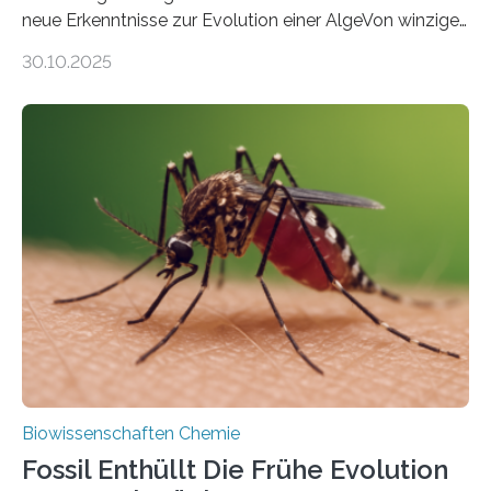
neue Erkenntnisse zur Evolution einer AlgeVon winzigen
Moosen über filigrane Farne bis zu riesigen Bäumen –
30.10.2025
Landpflanzen zählen zu den komplexesten
fotosynthetischen Organismen der Erde. Ihre
Geschichte beginnt jedoch eher unscheinbar: bei
Grünalgen, die vor Hunderten von Millionen Jahren
lebten. Unter den Vorfahren sticht eine Gruppe heraus,
die noch heute in der Natur vorkommt: die
Süßwasseralge Coleochaetophyceae. Einige Arten
dieser Gruppe bilden aus Zellfäden dichte Geflechte
mit scheibenförmiger Gestalt. Was auffällig ist: Die
nächsten…
Biowissenschaften Chemie
Fossil Enthüllt Die Frühe Evolution