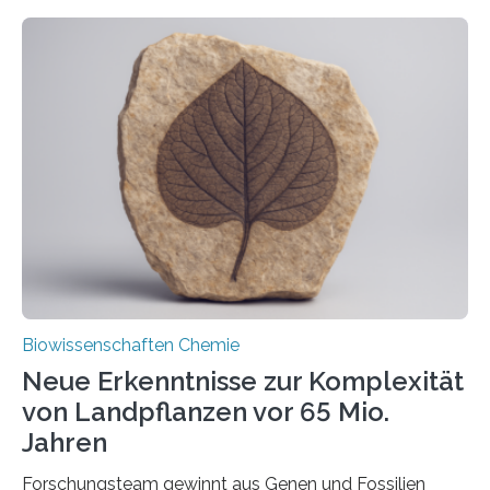
ihr Inneres transportiert werden. Ein Forschungsteam
der Ruhr-Universität Bochum um Prof. Dr. Ralf Erdmann
und Dr. Ismaila Francis Yusuf hat nun einen bislang
unbekannten Qualitätskontrollmechanismus des
peroxisomalen Proteintransports in der Bäckerhefe
Saccharomyces cerevisiae entdeckt, der für die
Funktionsfähigkeit der Organellen entscheidend ist. Die
Studie wurde am 28. Oktober 2025 in der
Fachzeitschrift…
Biowissenschaften Chemie
Neue Erkenntnisse zur Komplexität
von Landpflanzen vor 65 Mio.
Jahren
Forschungsteam gewinnt aus Genen und Fossilien