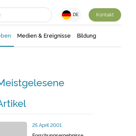
 Leben
Medien & Ereignisse
Interdisziplinäre Forschung
Veranstaltungsnachrichten
n Chemie
Gesellschaftswissenschaften
Kontakt
DE
eben
Medien & Ereignisse
Bildung
Meistgelesene
Artikel
25 April 2001
Forschungsergebnisse