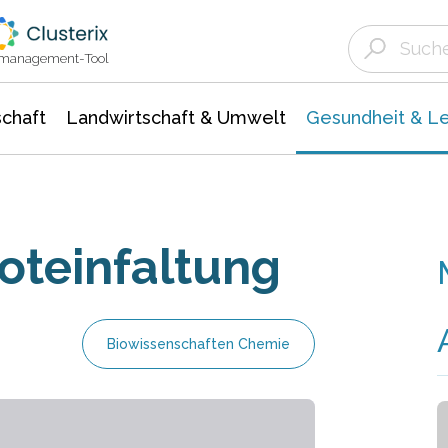
Landwirtschaft & Umwelt
Gesundheit &
Agrar- Forstwissenschaften
Biowissenschafte
Unternehmensmeldungen
Ökologie Umwelt- Naturschutz
ktmanagement-Tool
chaft
Landwirtschaft & Umwelt
Gesundheit & L
oteinfaltung
Biowissenschaften Chemie