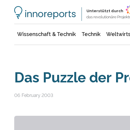
Wissenschaft & Technik
Informationstechnologie
Energie & Elektrotechnik
Unterstützt durch
das revolutionäre Proje
Wissenschaft & Technik
Technik
Weltwirts
Das Puzzle der Pr
06 February 2003