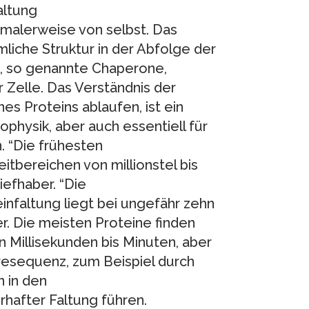
altung
rmalerweise von selbst. Das
mliche Struktur in der Abfolge der
e, so genannte Chaperone,
 Zelle. Das Verständnis der
es Proteins ablaufen, ist ein
physik, aber auch essentiell für
. “Die frühesten
itbereichen von millionstel bis
iefhaber. “Die
nfaltung liegt bei ungefähr zehn
 er. Die meisten Proteine finden
on Millisekunden bis Minuten, aber
resequenz, zum Beispiel durch
 in den
hafter Faltung führen.