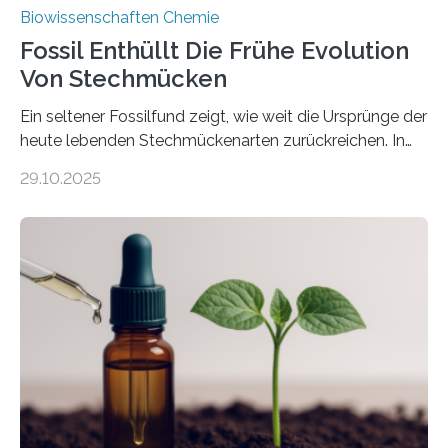
Biowissenschaften Chemie
Fossil Enthüllt Die Frühe Evolution
Von Stechmücken
Ein seltener Fossilfund zeigt, wie weit die Ursprünge der
heute lebenden Stechmückenarten zurückreichen. In
99 Millionen Jahre altem Bernstein entdeckten LMU-
29.10.2025
Forschende die bisher älteste bekannte Stechmücken-
Larve. Das kreidezeitliche Fossil stammt aus der
Region Kachin in Myanmar und hat sich in
ausgezeichnetem Zustand erhalten. Es konnte als neue
Art einer neuen Gattung beschrieben werden und trägt
nun den Namen Cretosabethes primaevus. Dieser erste
fossile Nachweis einer Stechmückenlarve in Bernstein
stellt gleichzeitig den ersten Fossilfund einer
Mückenlarve aus dem Mesozoikum dar, denn…