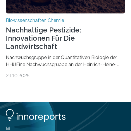
Biowissenschaften Chemie
Nachhaltige Pestizide:
Innovationen Für Die
Landwirtschaft
Nachwuchsgruppe in der Quantitativen Biologie der
HHUEine Nachwuchsgruppe an der Heinrich-Heine-
Universität Düsseldorf (HHU) wird in den kommenden
29.10.2025
fünf Jahren erforschen, wie Bakterien auf
biotechnologischem Weg ein ökologisch verträgliches
Pestizid erzeugen können. Der Wirkstoff stammt dabei
ursprünglich aus einer Pflanze, der Dalmatinischen
Insektenblume. Das Bundesministerium für Forschung,
Technologie und Raumfahrt (BMFTR) fördert das
Projekt im Rahmen der Nationalen
Bioökonomiestrategie mit rund 2,7 Millionen Euro.