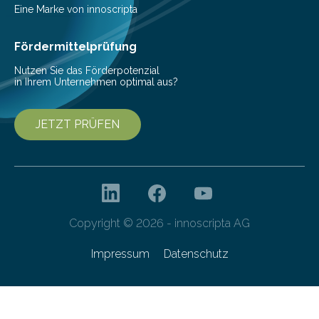
Pestizide sind äußerst wichtig, um die globale
Eine Marke von innoscripta
Ernährung zu sichern. Ohne sie besteht die weltweite
Gefahr erheblicher…
Fördermittelprüfung
Nutzen Sie das Förderpotenzial
in Ihrem Unternehmen optimal aus?
JETZT PRÜFEN
Copyright © 2026 - innoscripta AG
Impressum
Datenschutz