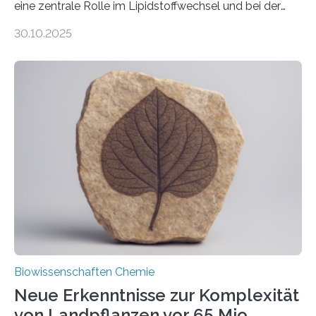
eine zentrale Rolle im Lipidstoffwechsel und bei der
Entgiftung von Zellen spielen. Damit sie ihre Aufgaben
30.10.2025
erfüllen können, müssen zahlreiche Enzyme präzise in
ihr Inneres transportiert werden. Ein Forschungsteam
der Ruhr-Universität Bochum um Prof. Dr. Ralf Erdmann
und Dr. Ismaila Francis Yusuf hat nun einen bislang
unbekannten Qualitätskontrollmechanismus des
peroxisomalen Proteintransports in der Bäckerhefe
Saccharomyces cerevisiae entdeckt, der für die
Funktionsfähigkeit der Organellen entscheidend ist. Die
Studie wurde am 28. Oktober 2025 in der
Fachzeitschrift…
Biowissenschaften Chemie
Neue Erkenntnisse zur Komplexität
von Landpflanzen vor 65 Mio.