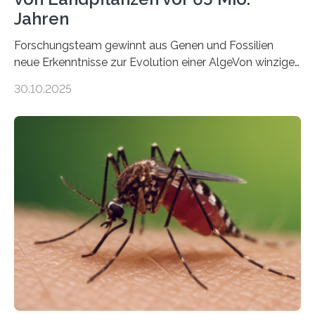
Jahren
Forschungsteam gewinnt aus Genen und Fossilien
neue Erkenntnisse zur Evolution einer AlgeVon winzigen
Moosen über filigrane Farne bis zu riesigen Bäumen –
30.10.2025
Landpflanzen zählen zu den komplexesten
fotosynthetischen Organismen der Erde. Ihre
Geschichte beginnt jedoch eher unscheinbar: bei
Grünalgen, die vor Hunderten von Millionen Jahren
lebten. Unter den Vorfahren sticht eine Gruppe heraus,
die noch heute in der Natur vorkommt: die
Süßwasseralge Coleochaetophyceae. Einige Arten
dieser Gruppe bilden aus Zellfäden dichte Geflechte
mit scheibenförmiger Gestalt. Was auffällig ist: Die
nächsten…