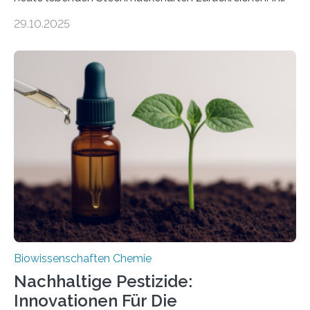
99 Millionen Jahre altem Bernstein entdeckten LMU-
29.10.2025
Forschende die bisher älteste bekannte Stechmücken-
Larve. Das kreidezeitliche Fossil stammt aus der
Region Kachin in Myanmar und hat sich in
ausgezeichnetem Zustand erhalten. Es konnte als neue
Art einer neuen Gattung beschrieben werden und trägt
nun den Namen Cretosabethes primaevus. Dieser erste
fossile Nachweis einer Stechmückenlarve in Bernstein
stellt gleichzeitig den ersten Fossilfund einer
Mückenlarve aus dem Mesozoikum dar, denn…
Biowissenschaften Chemie
Nachhaltige Pestizide:
Innovationen Für Die