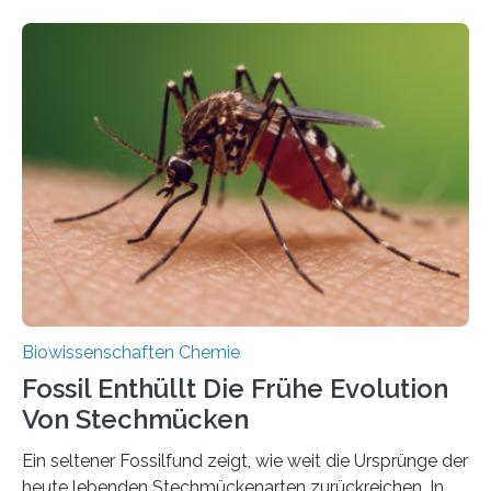
fotosynthetischen Organismen der Erde. Ihre
Geschichte beginnt jedoch eher unscheinbar: bei
Grünalgen, die vor Hunderten von Millionen Jahren
lebten. Unter den Vorfahren sticht eine Gruppe heraus,
die noch heute in der Natur vorkommt: die
Süßwasseralge Coleochaetophyceae. Einige Arten
dieser Gruppe bilden aus Zellfäden dichte Geflechte
mit scheibenförmiger Gestalt. Was auffällig ist: Die
nächsten…
Biowissenschaften Chemie
Fossil Enthüllt Die Frühe Evolution
Von Stechmücken
Ein seltener Fossilfund zeigt, wie weit die Ursprünge der
heute lebenden Stechmückenarten zurückreichen. In