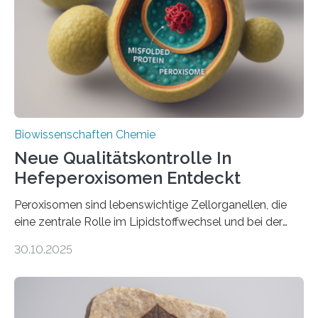
Biowissenschaften Chemie
Neue Qualitätskontrolle In
Hefeperoxisomen Entdeckt
Peroxisomen sind lebenswichtige Zellorganellen, die
eine zentrale Rolle im Lipidstoffwechsel und bei der
Entgiftung von Zellen spielen. Damit sie ihre Aufgaben
30.10.2025
erfüllen können, müssen zahlreiche Enzyme präzise in
ihr Inneres transportiert werden. Ein Forschungsteam
der Ruhr-Universität Bochum um Prof. Dr. Ralf Erdmann
und Dr. Ismaila Francis Yusuf hat nun einen bislang