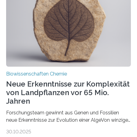
unbekannten Qualitätskontrollmechanismus des
peroxisomalen Proteintransports in der Bäckerhefe
Saccharomyces cerevisiae entdeckt, der für die
Funktionsfähigkeit der Organellen entscheidend ist. Die
Studie wurde am 28. Oktober 2025 in der
Fachzeitschrift…
Biowissenschaften Chemie
Neue Erkenntnisse zur Komplexität
von Landpflanzen vor 65 Mio.
Jahren
Forschungsteam gewinnt aus Genen und Fossilien
neue Erkenntnisse zur Evolution einer AlgeVon winzigen
Moosen über filigrane Farne bis zu riesigen Bäumen –
30.10.2025
Landpflanzen zählen zu den komplexesten