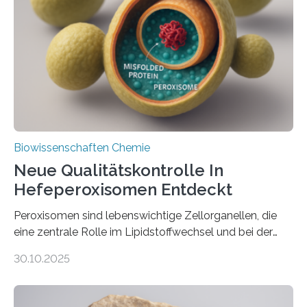
Biowissenschaften Chemie
Neue Qualitätskontrolle In
Hefeperoxisomen Entdeckt
Peroxisomen sind lebenswichtige Zellorganellen, die
eine zentrale Rolle im Lipidstoffwechsel und bei der
Entgiftung von Zellen spielen. Damit sie ihre Aufgaben
30.10.2025
erfüllen können, müssen zahlreiche Enzyme präzise in
ihr Inneres transportiert werden. Ein Forschungsteam
der Ruhr-Universität Bochum um Prof. Dr. Ralf Erdmann