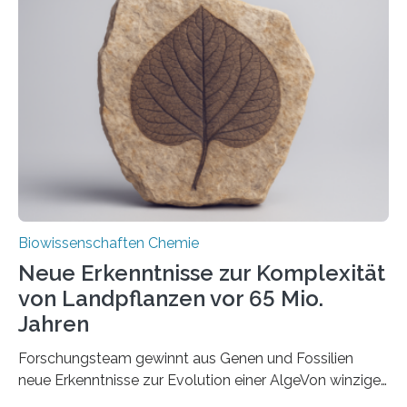
und Dr. Ismaila Francis Yusuf hat nun einen bislang
unbekannten Qualitätskontrollmechanismus des
peroxisomalen Proteintransports in der Bäckerhefe
Saccharomyces cerevisiae entdeckt, der für die
Funktionsfähigkeit der Organellen entscheidend ist. Die
Studie wurde am 28. Oktober 2025 in der
Fachzeitschrift…
Biowissenschaften Chemie
Neue Erkenntnisse zur Komplexität
von Landpflanzen vor 65 Mio.
Jahren
Forschungsteam gewinnt aus Genen und Fossilien
neue Erkenntnisse zur Evolution einer AlgeVon winzigen
Moosen über filigrane Farne bis zu riesigen Bäumen –