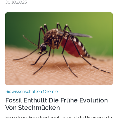
30.10.2025
Landpflanzen zählen zu den komplexesten
fotosynthetischen Organismen der Erde. Ihre
Geschichte beginnt jedoch eher unscheinbar: bei
Grünalgen, die vor Hunderten von Millionen Jahren
lebten. Unter den Vorfahren sticht eine Gruppe heraus,
die noch heute in der Natur vorkommt: die
Süßwasseralge Coleochaetophyceae. Einige Arten
dieser Gruppe bilden aus Zellfäden dichte Geflechte
mit scheibenförmiger Gestalt. Was auffällig ist: Die
nächsten…
Biowissenschaften Chemie
Fossil Enthüllt Die Frühe Evolution
Von Stechmücken
Ein seltener Fossilfund zeigt, wie weit die Ursprünge der