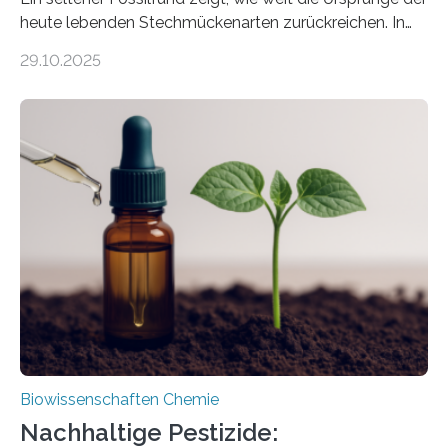
heute lebenden Stechmückenarten zurückreichen. In
99 Millionen Jahre altem Bernstein entdeckten LMU-
29.10.2025
Forschende die bisher älteste bekannte Stechmücken-
Larve. Das kreidezeitliche Fossil stammt aus der
Region Kachin in Myanmar und hat sich in
ausgezeichnetem Zustand erhalten. Es konnte als neue
Art einer neuen Gattung beschrieben werden und trägt
nun den Namen Cretosabethes primaevus. Dieser erste
fossile Nachweis einer Stechmückenlarve in Bernstein
stellt gleichzeitig den ersten Fossilfund einer
Mückenlarve aus dem Mesozoikum dar, denn…
Biowissenschaften Chemie
Nachhaltige Pestizide: