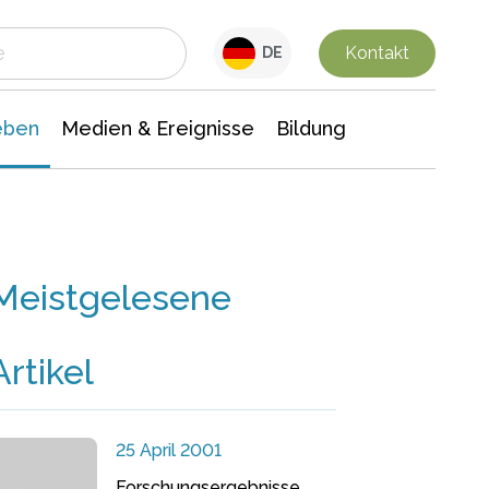
 Leben
Medien & Ereignisse
Interdisziplinäre Forschung
Veranstaltungsnachrichten
n Chemie
Gesellschaftswissenschaften
Kontakt
DE
eben
Medien & Ereignisse
Bildung
Meistgelesene
Artikel
25 April 2001
Forschungsergebnisse