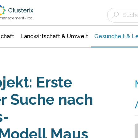
Landwirtschaft & Umwelt
Gesundheit &
Agrar- Forstwissenschaften
Biowissenschafte
Unternehmensmeldungen
Ökologie Umwelt- Naturschutz
ktmanagement-Tool
chaft
Landwirtschaft & Umwelt
Gesundheit & L
kt: Erste
er Suche nach
s-
Modell Maus