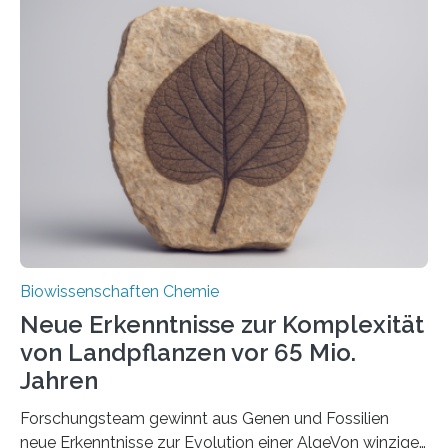
der Ruhr-Universität Bochum um Prof. Dr. Ralf Erdmann
und Dr. Ismaila Francis Yusuf hat nun einen bislang
unbekannten Qualitätskontrollmechanismus des
peroxisomalen Proteintransports in der Bäckerhefe
Saccharomyces cerevisiae entdeckt, der für die
Funktionsfähigkeit der Organellen entscheidend ist. Die
Studie wurde am 28. Oktober 2025 in der
Fachzeitschrift…
Biowissenschaften Chemie
Neue Erkenntnisse zur Komplexität
von Landpflanzen vor 65 Mio.
Jahren
Forschungsteam gewinnt aus Genen und Fossilien
neue Erkenntnisse zur Evolution einer AlgeVon winzigen