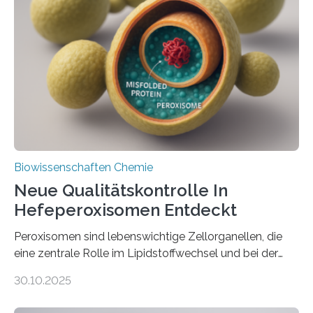
Biowissenschaften Chemie
Neue Qualitätskontrolle In
Hefeperoxisomen Entdeckt
Peroxisomen sind lebenswichtige Zellorganellen, die
eine zentrale Rolle im Lipidstoffwechsel und bei der
Entgiftung von Zellen spielen. Damit sie ihre Aufgaben
30.10.2025
erfüllen können, müssen zahlreiche Enzyme präzise in
ihr Inneres transportiert werden. Ein Forschungsteam