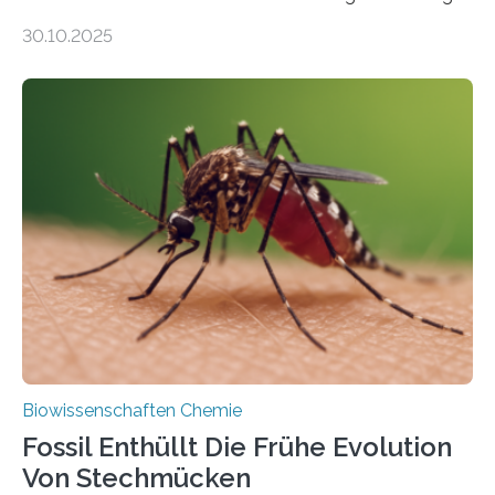
Moosen über filigrane Farne bis zu riesigen Bäumen –
30.10.2025
Landpflanzen zählen zu den komplexesten
fotosynthetischen Organismen der Erde. Ihre
Geschichte beginnt jedoch eher unscheinbar: bei
Grünalgen, die vor Hunderten von Millionen Jahren
lebten. Unter den Vorfahren sticht eine Gruppe heraus,
die noch heute in der Natur vorkommt: die
Süßwasseralge Coleochaetophyceae. Einige Arten
dieser Gruppe bilden aus Zellfäden dichte Geflechte
mit scheibenförmiger Gestalt. Was auffällig ist: Die
nächsten…
Biowissenschaften Chemie
Fossil Enthüllt Die Frühe Evolution
Von Stechmücken