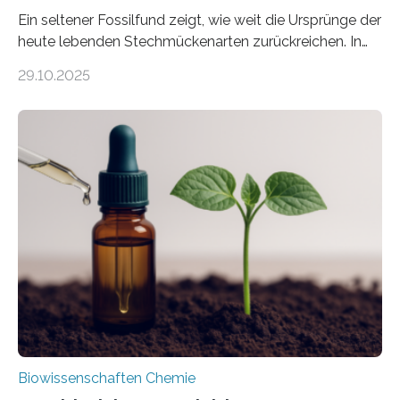
Ein seltener Fossilfund zeigt, wie weit die Ursprünge der
heute lebenden Stechmückenarten zurückreichen. In
99 Millionen Jahre altem Bernstein entdeckten LMU-
29.10.2025
Forschende die bisher älteste bekannte Stechmücken-
Larve. Das kreidezeitliche Fossil stammt aus der
Region Kachin in Myanmar und hat sich in
ausgezeichnetem Zustand erhalten. Es konnte als neue
Art einer neuen Gattung beschrieben werden und trägt
nun den Namen Cretosabethes primaevus. Dieser erste
fossile Nachweis einer Stechmückenlarve in Bernstein
stellt gleichzeitig den ersten Fossilfund einer
Mückenlarve aus dem Mesozoikum dar, denn…
Biowissenschaften Chemie