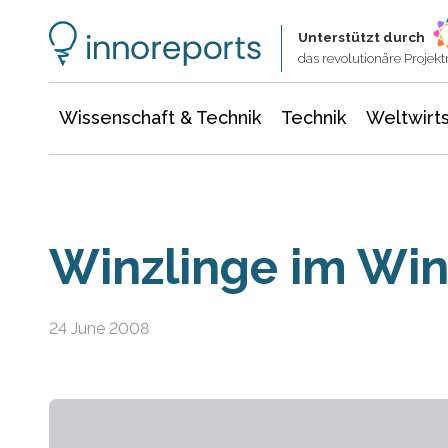
Wissenschaft & Technik
Informationstechnologie
Energie & Elektrotechnik
Unterstützt durch
das revolutionäre Proje
Wissenschaft & Technik
Technik
Weltwirts
Winzlinge im Wi
24 June 2008