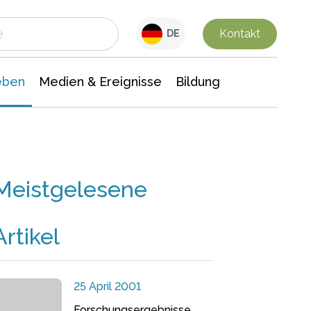
 Leben
Medien & Ereignisse
Interdisziplinäre Forschung
Veranstaltungsnachrichten
n Chemie
Gesellschaftswissenschaften
Kontakt
DE
eben
Medien & Ereignisse
Bildung
Meistgelesene
Artikel
25 April 2001
Forschungsergebnisse