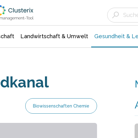
Landwirtschaft & Umwelt
Gesundheit &
Agrar- Forstwissenschaften
Biowissenschafte
Unternehmensmeldungen
Ökologie Umwelt- Naturschutz
ktmanagement-Tool
chaft
Landwirtschaft & Umwelt
Gesundheit & L
ndkanal
Biowissenschaften Chemie