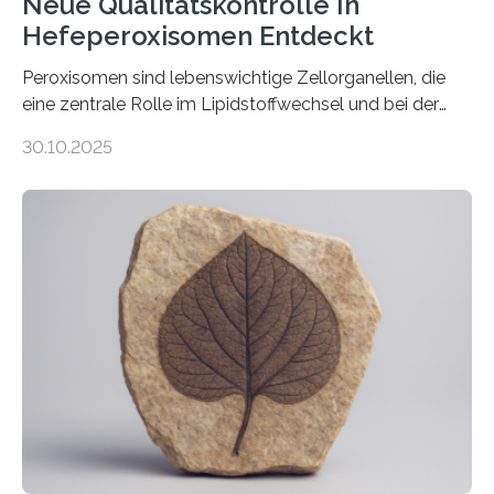
Neue Qualitätskontrolle In
Hefeperoxisomen Entdeckt
Peroxisomen sind lebenswichtige Zellorganellen, die
eine zentrale Rolle im Lipidstoffwechsel und bei der
Entgiftung von Zellen spielen. Damit sie ihre Aufgaben
30.10.2025
erfüllen können, müssen zahlreiche Enzyme präzise in
ihr Inneres transportiert werden. Ein Forschungsteam
der Ruhr-Universität Bochum um Prof. Dr. Ralf Erdmann
und Dr. Ismaila Francis Yusuf hat nun einen bislang
unbekannten Qualitätskontrollmechanismus des
peroxisomalen Proteintransports in der Bäckerhefe
Saccharomyces cerevisiae entdeckt, der für die
Funktionsfähigkeit der Organellen entscheidend ist. Die
Studie wurde am 28. Oktober 2025 in der
Fachzeitschrift…