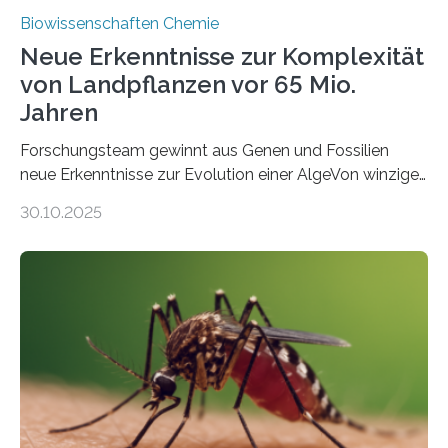
Biowissenschaften Chemie
Neue Erkenntnisse zur Komplexität
von Landpflanzen vor 65 Mio.
Jahren
Forschungsteam gewinnt aus Genen und Fossilien
neue Erkenntnisse zur Evolution einer AlgeVon winzigen
Moosen über filigrane Farne bis zu riesigen Bäumen –
30.10.2025
Landpflanzen zählen zu den komplexesten
fotosynthetischen Organismen der Erde. Ihre
Geschichte beginnt jedoch eher unscheinbar: bei
Grünalgen, die vor Hunderten von Millionen Jahren
lebten. Unter den Vorfahren sticht eine Gruppe heraus,
die noch heute in der Natur vorkommt: die
Süßwasseralge Coleochaetophyceae. Einige Arten
dieser Gruppe bilden aus Zellfäden dichte Geflechte
mit scheibenförmiger Gestalt. Was auffällig ist: Die
nächsten…