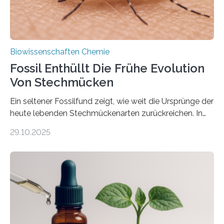
Biowissenschaften Chemie
Fossil Enthüllt Die Frühe Evolution
Von Stechmücken
Ein seltener Fossilfund zeigt, wie weit die Ursprünge der
heute lebenden Stechmückenarten zurückreichen. In
99 Millionen Jahre altem Bernstein entdeckten LMU-
29.10.2025
Forschende die bisher älteste bekannte Stechmücken-
Larve. Das kreidezeitliche Fossil stammt aus der
Region Kachin in Myanmar und hat sich in
ausgezeichnetem Zustand erhalten. Es konnte als neue
Art einer neuen Gattung beschrieben werden und trägt
nun den Namen Cretosabethes primaevus. Dieser erste
fossile Nachweis einer Stechmückenlarve in Bernstein
stellt gleichzeitig den ersten Fossilfund einer