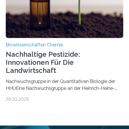
Mückenlarve aus dem Mesozoikum dar, denn…
Biowissenschaften Chemie
Nachhaltige Pestizide:
Innovationen Für Die
Landwirtschaft
Nachwuchsgruppe in der Quantitativen Biologie der
HHUEine Nachwuchsgruppe an der Heinrich-Heine-
Universität Düsseldorf (HHU) wird in den kommenden
29.10.2025
fünf Jahren erforschen, wie Bakterien auf
biotechnologischem Weg ein ökologisch verträgliches
Pestizid erzeugen können. Der Wirkstoff stammt dabei
ursprünglich aus einer Pflanze, der Dalmatinischen