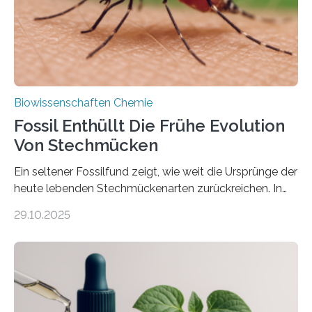
mit scheibenförmiger Gestalt. Was auffällig ist: Die
nächsten…
Biowissenschaften Chemie
Fossil Enthüllt Die Frühe Evolution
Von Stechmücken
Ein seltener Fossilfund zeigt, wie weit die Ursprünge der
heute lebenden Stechmückenarten zurückreichen. In
99 Millionen Jahre altem Bernstein entdeckten LMU-
29.10.2025
Forschende die bisher älteste bekannte Stechmücken-
Larve. Das kreidezeitliche Fossil stammt aus der
Region Kachin in Myanmar und hat sich in
ausgezeichnetem Zustand erhalten. Es konnte als neue
Art einer neuen Gattung beschrieben werden und trägt
nun den Namen Cretosabethes primaevus. Dieser erste