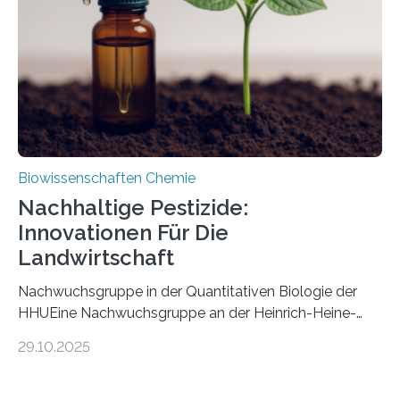
fossile Nachweis einer Stechmückenlarve in Bernstein
stellt gleichzeitig den ersten Fossilfund einer
Mückenlarve aus dem Mesozoikum dar, denn…
Biowissenschaften Chemie
Nachhaltige Pestizide:
Innovationen Für Die
Landwirtschaft
Nachwuchsgruppe in der Quantitativen Biologie der
HHUEine Nachwuchsgruppe an der Heinrich-Heine-
Universität Düsseldorf (HHU) wird in den kommenden
29.10.2025
fünf Jahren erforschen, wie Bakterien auf
biotechnologischem Weg ein ökologisch verträgliches
Pestizid erzeugen können. Der Wirkstoff stammt dabei