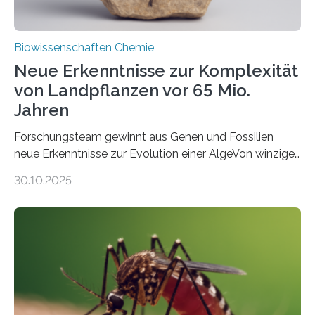
Biowissenschaften Chemie
Neue Erkenntnisse zur Komplexität
von Landpflanzen vor 65 Mio.
Jahren
Forschungsteam gewinnt aus Genen und Fossilien
neue Erkenntnisse zur Evolution einer AlgeVon winzigen
Moosen über filigrane Farne bis zu riesigen Bäumen –
30.10.2025
Landpflanzen zählen zu den komplexesten
fotosynthetischen Organismen der Erde. Ihre
Geschichte beginnt jedoch eher unscheinbar: bei
Grünalgen, die vor Hunderten von Millionen Jahren
lebten. Unter den Vorfahren sticht eine Gruppe heraus,
die noch heute in der Natur vorkommt: die
Süßwasseralge Coleochaetophyceae. Einige Arten
dieser Gruppe bilden aus Zellfäden dichte Geflechte