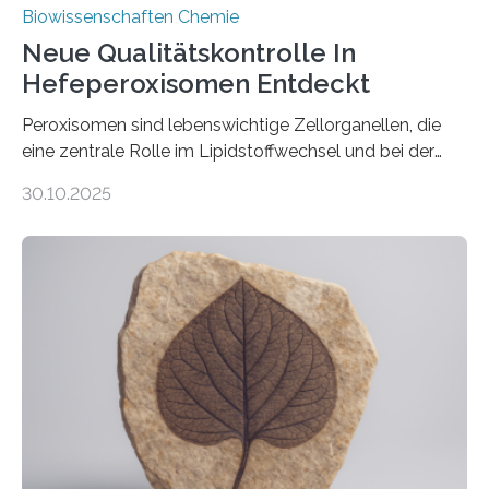
Biowissenschaften Chemie
Neue Qualitätskontrolle In
Hefeperoxisomen Entdeckt
Peroxisomen sind lebenswichtige Zellorganellen, die
eine zentrale Rolle im Lipidstoffwechsel und bei der
Entgiftung von Zellen spielen. Damit sie ihre Aufgaben
30.10.2025
erfüllen können, müssen zahlreiche Enzyme präzise in
ihr Inneres transportiert werden. Ein Forschungsteam
der Ruhr-Universität Bochum um Prof. Dr. Ralf Erdmann
und Dr. Ismaila Francis Yusuf hat nun einen bislang
unbekannten Qualitätskontrollmechanismus des
peroxisomalen Proteintransports in der Bäckerhefe
Saccharomyces cerevisiae entdeckt, der für die
Funktionsfähigkeit der Organellen entscheidend ist. Die
Studie wurde am 28. Oktober 2025 in der
Fachzeitschrift…