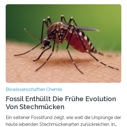
fotosynthetischen Organismen der Erde. Ihre
Geschichte beginnt jedoch eher unscheinbar: bei
Grünalgen, die vor Hunderten von Millionen Jahren
lebten. Unter den Vorfahren sticht eine Gruppe heraus,
die noch heute in der Natur vorkommt: die
Süßwasseralge Coleochaetophyceae. Einige Arten
dieser Gruppe bilden aus Zellfäden dichte Geflechte
mit scheibenförmiger Gestalt. Was auffällig ist: Die
nächsten…
Biowissenschaften Chemie
Fossil Enthüllt Die Frühe Evolution
Von Stechmücken
Ein seltener Fossilfund zeigt, wie weit die Ursprünge der
heute lebenden Stechmückenarten zurückreichen. In