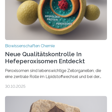
Biowissenschaften Chemie
Neue Qualitätskontrolle In
Hefeperoxisomen Entdeckt
Peroxisomen sind lebenswichtige Zellorganellen, die
eine zentrale Rolle im Lipidstoffwechsel und bei der
Entgiftung von Zellen spielen. Damit sie ihre Aufgaben
30.10.2025
erfüllen können, müssen zahlreiche Enzyme präzise in
ihr Inneres transportiert werden. Ein Forschungsteam
der Ruhr-Universität Bochum um Prof. Dr. Ralf Erdmann
und Dr. Ismaila Francis Yusuf hat nun einen bislang