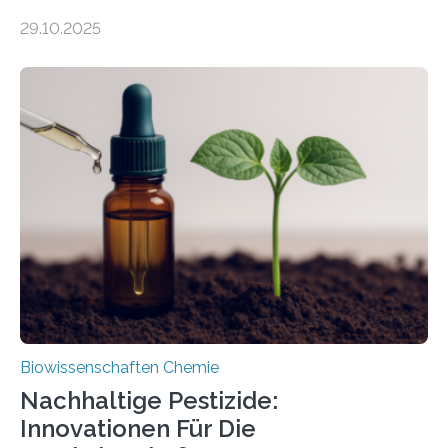
99 Millionen Jahre altem Bernstein entdeckten LMU-
29.10.2025
Forschende die bisher älteste bekannte Stechmücken-
Larve. Das kreidezeitliche Fossil stammt aus der
Region Kachin in Myanmar und hat sich in
ausgezeichnetem Zustand erhalten. Es konnte als neue
Art einer neuen Gattung beschrieben werden und trägt
nun den Namen Cretosabethes primaevus. Dieser erste
fossile Nachweis einer Stechmückenlarve in Bernstein
stellt gleichzeitig den ersten Fossilfund einer
Mückenlarve aus dem Mesozoikum dar, denn…
Biowissenschaften Chemie
Nachhaltige Pestizide:
Innovationen Für Die