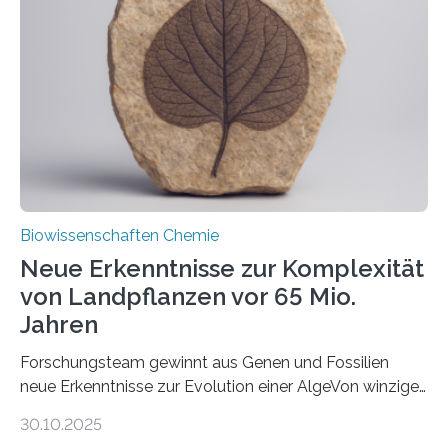
unbekannten Qualitätskontrollmechanismus des
peroxisomalen Proteintransports in der Bäckerhefe
Saccharomyces cerevisiae entdeckt, der für die
Funktionsfähigkeit der Organellen entscheidend ist. Die
Studie wurde am 28. Oktober 2025 in der
Fachzeitschrift…
Biowissenschaften Chemie
Neue Erkenntnisse zur Komplexität
von Landpflanzen vor 65 Mio.
Jahren
Forschungsteam gewinnt aus Genen und Fossilien
neue Erkenntnisse zur Evolution einer AlgeVon winzigen
Moosen über filigrane Farne bis zu riesigen Bäumen –
30.10.2025
Landpflanzen zählen zu den komplexesten