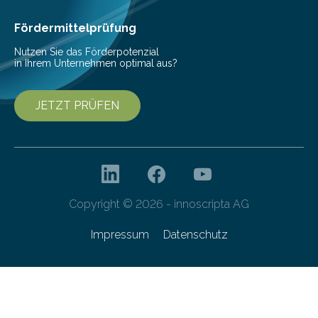
Ernährung zu sichern. Ohne sie besteht die weltweite
Gefahr erheblicher…
Fördermittelprüfung
Nutzen Sie das Förderpotenzial
in Ihrem Unternehmen optimal aus?
JETZT PRÜFEN
Copyright © 2026 - innoscripta AG
Impressum
Datenschutz