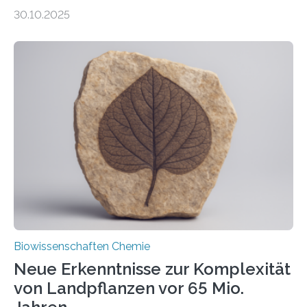
Entgiftung von Zellen spielen. Damit sie ihre Aufgaben
30.10.2025
erfüllen können, müssen zahlreiche Enzyme präzise in
ihr Inneres transportiert werden. Ein Forschungsteam
der Ruhr-Universität Bochum um Prof. Dr. Ralf Erdmann
und Dr. Ismaila Francis Yusuf hat nun einen bislang
unbekannten Qualitätskontrollmechanismus des
peroxisomalen Proteintransports in der Bäckerhefe
Saccharomyces cerevisiae entdeckt, der für die
Funktionsfähigkeit der Organellen entscheidend ist. Die
Studie wurde am 28. Oktober 2025 in der
Fachzeitschrift…
Biowissenschaften Chemie
Neue Erkenntnisse zur Komplexität
von Landpflanzen vor 65 Mio.