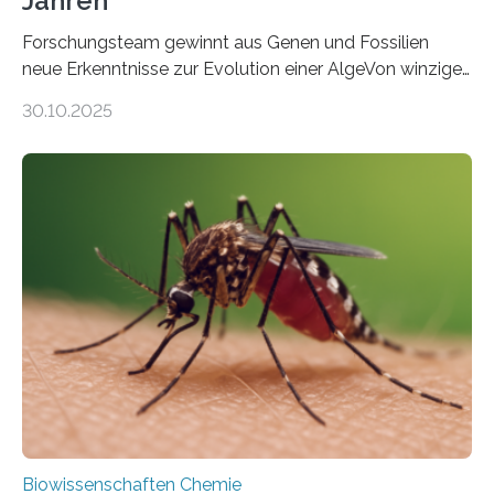
Jahren
Forschungsteam gewinnt aus Genen und Fossilien
neue Erkenntnisse zur Evolution einer AlgeVon winzigen
Moosen über filigrane Farne bis zu riesigen Bäumen –
30.10.2025
Landpflanzen zählen zu den komplexesten
fotosynthetischen Organismen der Erde. Ihre
Geschichte beginnt jedoch eher unscheinbar: bei
Grünalgen, die vor Hunderten von Millionen Jahren
lebten. Unter den Vorfahren sticht eine Gruppe heraus,
die noch heute in der Natur vorkommt: die
Süßwasseralge Coleochaetophyceae. Einige Arten
dieser Gruppe bilden aus Zellfäden dichte Geflechte
mit scheibenförmiger Gestalt. Was auffällig ist: Die
nächsten…
Biowissenschaften Chemie