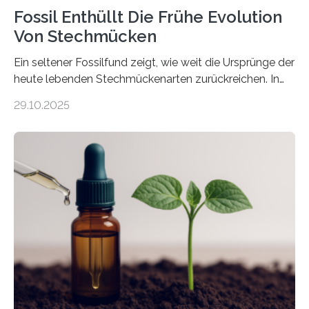
Fossil Enthüllt Die Frühe Evolution
Von Stechmücken
Ein seltener Fossilfund zeigt, wie weit die Ursprünge der
heute lebenden Stechmückenarten zurückreichen. In
99 Millionen Jahre altem Bernstein entdeckten LMU-
29.10.2025
Forschende die bisher älteste bekannte Stechmücken-
Larve. Das kreidezeitliche Fossil stammt aus der
Region Kachin in Myanmar und hat sich in
ausgezeichnetem Zustand erhalten. Es konnte als neue
Art einer neuen Gattung beschrieben werden und trägt
nun den Namen Cretosabethes primaevus. Dieser erste
fossile Nachweis einer Stechmückenlarve in Bernstein
stellt gleichzeitig den ersten Fossilfund einer
Mückenlarve aus dem Mesozoikum dar, denn…