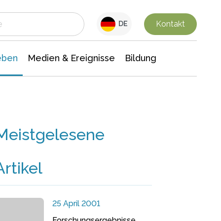
 Leben
Medien & Ereignisse
Interdisziplinäre Forschung
Veranstaltungsnachrichten
n Chemie
Gesellschaftswissenschaften
Kontakt
DE
eben
Medien & Ereignisse
Bildung
Meistgelesene
Artikel
25 April 2001
Forschungsergebnisse