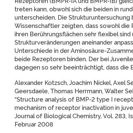
Rezeptoren (BMPR-IA und BMPR-IB) gleic
treten kann, obwohl sich die beiden in run
unterscheiden. Die Strukturuntersuchung b
Wissenschaftler zeigten, dass sowohl die
ihren Berührungsflächen sehr flexibel sind
Strukturveränderungen aneinander anpasse
Unterschiede in der Aminosäure-Zusamm
beide Rezeptoren binden. Der bei Juvenile
dagegen so sehr beeinträchtigt, dass die 
Alexander Kotzsch, Joachim Nickel, Axel Se
Geersdaele, Thomas Herrmann, Walter Seb
“Structure analysis of BMP-2 type I recep
mechanism of receptor inactivation in juv
Journal of Biological Chemistry, Vol. 283, I
Februar 2008