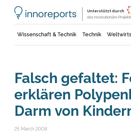
Wissenschaft & Technik
Informationstechnologie
Energie & Elektrotechnik
Unterstützt durch
das revolutionäre Proje
Wissenschaft & Technik
Technik
Weltwirts
Falsch gefaltet: 
erklären Polypen
Darm von Kinder
25 March 2008