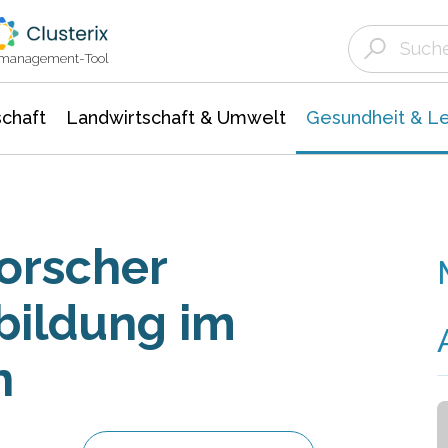
Landwirtschaft & Umwelt
Gesundheit &
Agrar- Forstwissenschaften
Biowissenschafte
Unternehmensmeldungen
Ökologie Umwelt- Naturschutz
ktmanagement-Tool
chaft
Landwirtschaft & Umwelt
Gesundheit & L
Forscher
bildung im
n