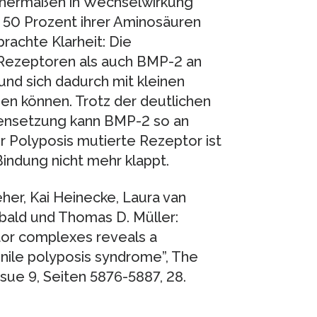
hermaßen in Wechselwirkung
d 50 Prozent ihrer Aminosäuren
rachte Klarheit: Die
 Rezeptoren als auch BMP-2 an
 und sich dadurch mit kleinen
n können. Trotz der deutlichen
ensetzung kann BMP-2 so an
r Polyposis mutierte Rezeptor ist
Bindung nicht mehr klappt.
her, Kai Heinecke, Laura van
ald und Thomas D. Müller:
tor complexes reveals a
enile polyposis syndrome”, The
ssue 9, Seiten 5876-5887, 28.