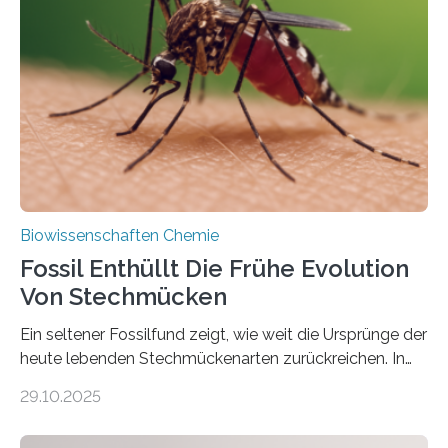
lebten. Unter den Vorfahren sticht eine Gruppe heraus,
die noch heute in der Natur vorkommt: die
Süßwasseralge Coleochaetophyceae. Einige Arten
dieser Gruppe bilden aus Zellfäden dichte Geflechte
mit scheibenförmiger Gestalt. Was auffällig ist: Die
nächsten…
Biowissenschaften Chemie
Fossil Enthüllt Die Frühe Evolution
Von Stechmücken
Ein seltener Fossilfund zeigt, wie weit die Ursprünge der
heute lebenden Stechmückenarten zurückreichen. In
99 Millionen Jahre altem Bernstein entdeckten LMU-
29.10.2025
Forschende die bisher älteste bekannte Stechmücken-
Larve. Das kreidezeitliche Fossil stammt aus der