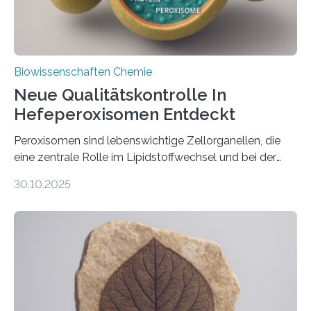
Biowissenschaften Chemie
Neue Qualitätskontrolle In
Hefeperoxisomen Entdeckt
Peroxisomen sind lebenswichtige Zellorganellen, die
eine zentrale Rolle im Lipidstoffwechsel und bei der
Entgiftung von Zellen spielen. Damit sie ihre Aufgaben
30.10.2025
erfüllen können, müssen zahlreiche Enzyme präzise in
ihr Inneres transportiert werden. Ein Forschungsteam
der Ruhr-Universität Bochum um Prof. Dr. Ralf Erdmann
und Dr. Ismaila Francis Yusuf hat nun einen bislang
unbekannten Qualitätskontrollmechanismus des
peroxisomalen Proteintransports in der Bäckerhefe
Saccharomyces cerevisiae entdeckt, der für die
Funktionsfähigkeit der Organellen entscheidend ist. Die