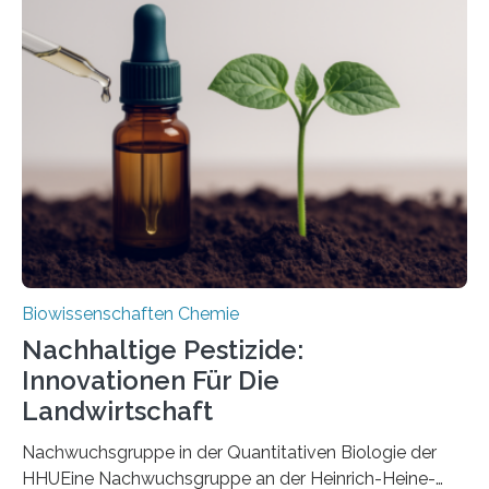
Region Kachin in Myanmar und hat sich in
ausgezeichnetem Zustand erhalten. Es konnte als neue
Art einer neuen Gattung beschrieben werden und trägt
nun den Namen Cretosabethes primaevus. Dieser erste
fossile Nachweis einer Stechmückenlarve in Bernstein
stellt gleichzeitig den ersten Fossilfund einer
Mückenlarve aus dem Mesozoikum dar, denn…
Biowissenschaften Chemie
Nachhaltige Pestizide:
Innovationen Für Die
Landwirtschaft
Nachwuchsgruppe in der Quantitativen Biologie der
HHUEine Nachwuchsgruppe an der Heinrich-Heine-