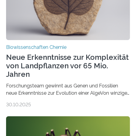
Studie wurde am 28. Oktober 2025 in der
Fachzeitschrift…
Biowissenschaften Chemie
Neue Erkenntnisse zur Komplexität
von Landpflanzen vor 65 Mio.
Jahren
Forschungsteam gewinnt aus Genen und Fossilien
neue Erkenntnisse zur Evolution einer AlgeVon winzigen
Moosen über filigrane Farne bis zu riesigen Bäumen –
30.10.2025
Landpflanzen zählen zu den komplexesten
fotosynthetischen Organismen der Erde. Ihre
Geschichte beginnt jedoch eher unscheinbar: bei
Grünalgen, die vor Hunderten von Millionen Jahren