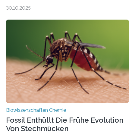
Moosen über filigrane Farne bis zu riesigen Bäumen –
30.10.2025
Landpflanzen zählen zu den komplexesten
fotosynthetischen Organismen der Erde. Ihre
Geschichte beginnt jedoch eher unscheinbar: bei
Grünalgen, die vor Hunderten von Millionen Jahren
lebten. Unter den Vorfahren sticht eine Gruppe heraus,
die noch heute in der Natur vorkommt: die
Süßwasseralge Coleochaetophyceae. Einige Arten
dieser Gruppe bilden aus Zellfäden dichte Geflechte
mit scheibenförmiger Gestalt. Was auffällig ist: Die
nächsten…
Biowissenschaften Chemie
Fossil Enthüllt Die Frühe Evolution
Von Stechmücken