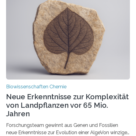
der Ruhr-Universität Bochum um Prof. Dr. Ralf Erdmann
und Dr. Ismaila Francis Yusuf hat nun einen bislang
unbekannten Qualitätskontrollmechanismus des
peroxisomalen Proteintransports in der Bäckerhefe
Saccharomyces cerevisiae entdeckt, der für die
Funktionsfähigkeit der Organellen entscheidend ist. Die
Studie wurde am 28. Oktober 2025 in der
Fachzeitschrift…
Biowissenschaften Chemie
Neue Erkenntnisse zur Komplexität
von Landpflanzen vor 65 Mio.
Jahren
Forschungsteam gewinnt aus Genen und Fossilien
neue Erkenntnisse zur Evolution einer AlgeVon winzigen