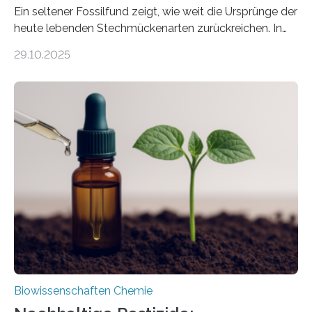
Ein seltener Fossilfund zeigt, wie weit die Ursprünge der
heute lebenden Stechmückenarten zurückreichen. In
99 Millionen Jahre altem Bernstein entdeckten LMU-
29.10.2025
Forschende die bisher älteste bekannte Stechmücken-
Larve. Das kreidezeitliche Fossil stammt aus der
Region Kachin in Myanmar und hat sich in
ausgezeichnetem Zustand erhalten. Es konnte als neue
Art einer neuen Gattung beschrieben werden und trägt
nun den Namen Cretosabethes primaevus. Dieser erste
fossile Nachweis einer Stechmückenlarve in Bernstein
stellt gleichzeitig den ersten Fossilfund einer
Mückenlarve aus dem Mesozoikum dar, denn…
Biowissenschaften Chemie