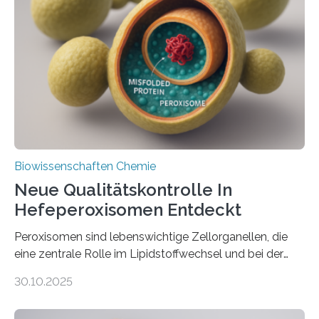
Biowissenschaften Chemie
Neue Qualitätskontrolle In
Hefeperoxisomen Entdeckt
Peroxisomen sind lebenswichtige Zellorganellen, die
eine zentrale Rolle im Lipidstoffwechsel und bei der
Entgiftung von Zellen spielen. Damit sie ihre Aufgaben
30.10.2025
erfüllen können, müssen zahlreiche Enzyme präzise in
ihr Inneres transportiert werden. Ein Forschungsteam