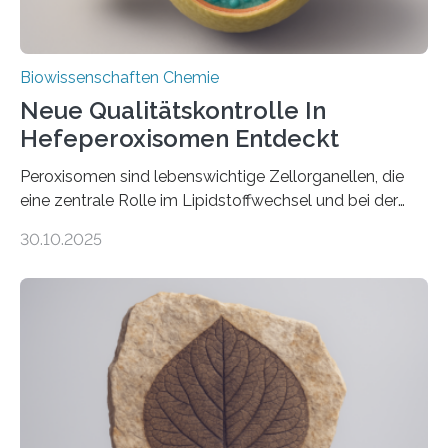
Biowissenschaften Chemie
Neue Qualitätskontrolle In
Hefeperoxisomen Entdeckt
Peroxisomen sind lebenswichtige Zellorganellen, die
eine zentrale Rolle im Lipidstoffwechsel und bei der
Entgiftung von Zellen spielen. Damit sie ihre Aufgaben
30.10.2025
erfüllen können, müssen zahlreiche Enzyme präzise in
ihr Inneres transportiert werden. Ein Forschungsteam
der Ruhr-Universität Bochum um Prof. Dr. Ralf Erdmann
und Dr. Ismaila Francis Yusuf hat nun einen bislang
unbekannten Qualitätskontrollmechanismus des
peroxisomalen Proteintransports in der Bäckerhefe
Saccharomyces cerevisiae entdeckt, der für die
Funktionsfähigkeit der Organellen entscheidend ist. Die
Studie wurde am 28. Oktober 2025 in der