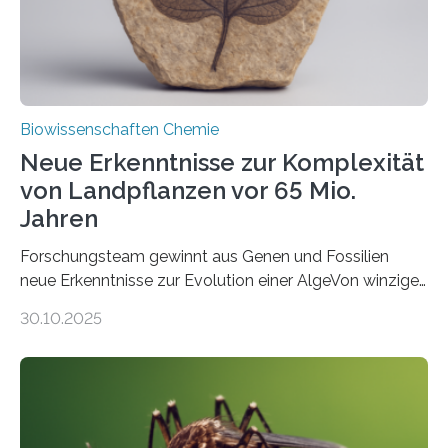
Fachzeitschrift…
Biowissenschaften Chemie
Neue Erkenntnisse zur Komplexität
von Landpflanzen vor 65 Mio.
Jahren
Forschungsteam gewinnt aus Genen und Fossilien
neue Erkenntnisse zur Evolution einer AlgeVon winzigen
Moosen über filigrane Farne bis zu riesigen Bäumen –
30.10.2025
Landpflanzen zählen zu den komplexesten
fotosynthetischen Organismen der Erde. Ihre
Geschichte beginnt jedoch eher unscheinbar: bei
Grünalgen, die vor Hunderten von Millionen Jahren
lebten. Unter den Vorfahren sticht eine Gruppe heraus,