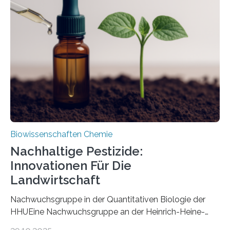
ausgezeichnetem Zustand erhalten. Es konnte als neue
Art einer neuen Gattung beschrieben werden und trägt
nun den Namen Cretosabethes primaevus. Dieser erste
fossile Nachweis einer Stechmückenlarve in Bernstein
stellt gleichzeitig den ersten Fossilfund einer
Mückenlarve aus dem Mesozoikum dar, denn…
Biowissenschaften Chemie
Nachhaltige Pestizide:
Innovationen Für Die
Landwirtschaft
Nachwuchsgruppe in der Quantitativen Biologie der
HHUEine Nachwuchsgruppe an der Heinrich-Heine-
Universität Düsseldorf (HHU) wird in den kommenden