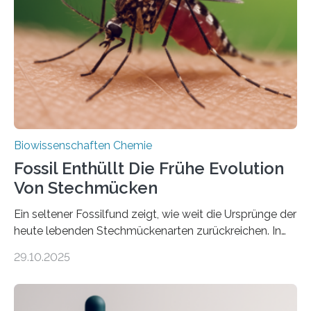
die noch heute in der Natur vorkommt: die
Süßwasseralge Coleochaetophyceae. Einige Arten
dieser Gruppe bilden aus Zellfäden dichte Geflechte
mit scheibenförmiger Gestalt. Was auffällig ist: Die
nächsten…
Biowissenschaften Chemie
Fossil Enthüllt Die Frühe Evolution
Von Stechmücken
Ein seltener Fossilfund zeigt, wie weit die Ursprünge der
heute lebenden Stechmückenarten zurückreichen. In
99 Millionen Jahre altem Bernstein entdeckten LMU-
29.10.2025
Forschende die bisher älteste bekannte Stechmücken-
Larve. Das kreidezeitliche Fossil stammt aus der
Region Kachin in Myanmar und hat sich in