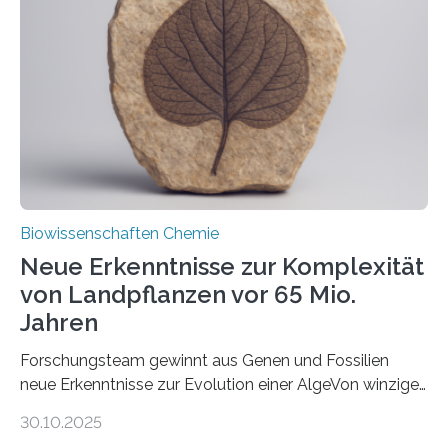
unbekannten Qualitätskontrollmechanismus des
peroxisomalen Proteintransports in der Bäckerhefe
Saccharomyces cerevisiae entdeckt, der für die
Funktionsfähigkeit der Organellen entscheidend ist. Die
Studie wurde am 28. Oktober 2025 in der
Fachzeitschrift…
Biowissenschaften Chemie
Neue Erkenntnisse zur Komplexität
von Landpflanzen vor 65 Mio.
Jahren
Forschungsteam gewinnt aus Genen und Fossilien
neue Erkenntnisse zur Evolution einer AlgeVon winzigen
Moosen über filigrane Farne bis zu riesigen Bäumen –
30.10.2025
Landpflanzen zählen zu den komplexesten