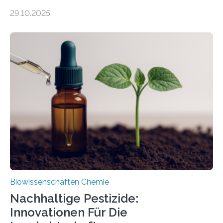
99 Millionen Jahre altem Bernstein entdeckten LMU-
29.10.2025
Forschende die bisher älteste bekannte Stechmücken-
Larve. Das kreidezeitliche Fossil stammt aus der
Region Kachin in Myanmar und hat sich in
ausgezeichnetem Zustand erhalten. Es konnte als neue
Art einer neuen Gattung beschrieben werden und trägt
nun den Namen Cretosabethes primaevus. Dieser erste
fossile Nachweis einer Stechmückenlarve in Bernstein
stellt gleichzeitig den ersten Fossilfund einer
Mückenlarve aus dem Mesozoikum dar, denn…
Biowissenschaften Chemie
Nachhaltige Pestizide:
Innovationen Für Die