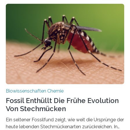
fotosynthetischen Organismen der Erde. Ihre
Geschichte beginnt jedoch eher unscheinbar: bei
Grünalgen, die vor Hunderten von Millionen Jahren
lebten. Unter den Vorfahren sticht eine Gruppe heraus,
die noch heute in der Natur vorkommt: die
Süßwasseralge Coleochaetophyceae. Einige Arten
dieser Gruppe bilden aus Zellfäden dichte Geflechte
mit scheibenförmiger Gestalt. Was auffällig ist: Die
nächsten…
Biowissenschaften Chemie
Fossil Enthüllt Die Frühe Evolution
Von Stechmücken
Ein seltener Fossilfund zeigt, wie weit die Ursprünge der
heute lebenden Stechmückenarten zurückreichen. In