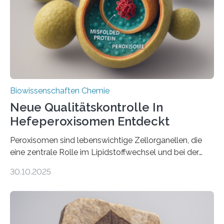
Biowissenschaften Chemie
Neue Qualitätskontrolle In
Hefeperoxisomen Entdeckt
Peroxisomen sind lebenswichtige Zellorganellen, die
eine zentrale Rolle im Lipidstoffwechsel und bei der
Entgiftung von Zellen spielen. Damit sie ihre Aufgaben
30.10.2025
erfüllen können, müssen zahlreiche Enzyme präzise in
ihr Inneres transportiert werden. Ein Forschungsteam
der Ruhr-Universität Bochum um Prof. Dr. Ralf Erdmann
und Dr. Ismaila Francis Yusuf hat nun einen bislang