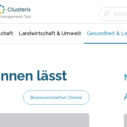
Landwirtschaft & Umwelt
Gesundheit &
Agrar- Forstwissenschaften
Biowissenschafte
Unternehmensmeldungen
Ökologie Umwelt- Naturschutz
ktmanagement-Tool
chaft
Landwirtschaft & Umwelt
Gesundheit & L
innen lässt
Biowissenschaften Chemie