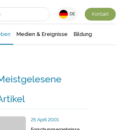
 Leben
Medien & Ereignisse
Interdisziplinäre Forschung
Veranstaltungsnachrichten
n Chemie
Gesellschaftswissenschaften
Kontakt
DE
eben
Medien & Ereignisse
Bildung
Meistgelesene
Artikel
25 April 2001
Forschungsergebnisse