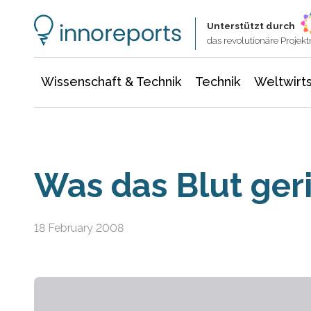
Wissenschaft & Technik
Informationstechnologie
Energie & Elektrotechnik
Unterstützt durch
das revolutionäre Proje
Wissenschaft & Technik
Technik
Weltwirts
Was das Blut ger
18 February 2008