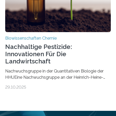
Mückenlarve aus dem Mesozoikum dar, denn…
Biowissenschaften Chemie
Nachhaltige Pestizide:
Innovationen Für Die
Landwirtschaft
Nachwuchsgruppe in der Quantitativen Biologie der
HHUEine Nachwuchsgruppe an der Heinrich-Heine-
Universität Düsseldorf (HHU) wird in den kommenden
29.10.2025
fünf Jahren erforschen, wie Bakterien auf
biotechnologischem Weg ein ökologisch verträgliches
Pestizid erzeugen können. Der Wirkstoff stammt dabei
ursprünglich aus einer Pflanze, der Dalmatinischen
Insektenblume. Das Bundesministerium für Forschung,