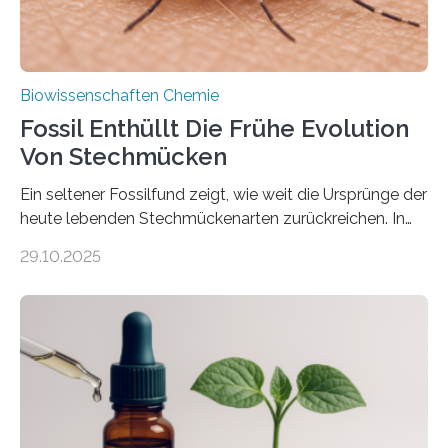
Biowissenschaften Chemie
Fossil Enthüllt Die Frühe Evolution
Von Stechmücken
Ein seltener Fossilfund zeigt, wie weit die Ursprünge der
heute lebenden Stechmückenarten zurückreichen. In
99 Millionen Jahre altem Bernstein entdeckten LMU-
29.10.2025
Forschende die bisher älteste bekannte Stechmücken-
Larve. Das kreidezeitliche Fossil stammt aus der
Region Kachin in Myanmar und hat sich in
ausgezeichnetem Zustand erhalten. Es konnte als neue
Art einer neuen Gattung beschrieben werden und trägt
nun den Namen Cretosabethes primaevus. Dieser erste
fossile Nachweis einer Stechmückenlarve in Bernstein
stellt gleichzeitig den ersten Fossilfund einer