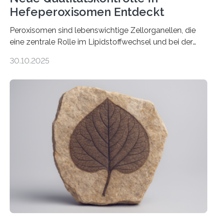
Hefeperoxisomen Entdeckt
Peroxisomen sind lebenswichtige Zellorganellen, die
eine zentrale Rolle im Lipidstoffwechsel und bei der
Entgiftung von Zellen spielen. Damit sie ihre Aufgaben
30.10.2025
erfüllen können, müssen zahlreiche Enzyme präzise in
ihr Inneres transportiert werden. Ein Forschungsteam
der Ruhr-Universität Bochum um Prof. Dr. Ralf Erdmann
und Dr. Ismaila Francis Yusuf hat nun einen bislang
unbekannten Qualitätskontrollmechanismus des
peroxisomalen Proteintransports in der Bäckerhefe
Saccharomyces cerevisiae entdeckt, der für die
Funktionsfähigkeit der Organellen entscheidend ist. Die
Studie wurde am 28. Oktober 2025 in der
Fachzeitschrift…