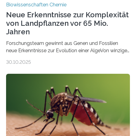
Biowissenschaften Chemie
Neue Erkenntnisse zur Komplexität
von Landpflanzen vor 65 Mio.
Jahren
Forschungsteam gewinnt aus Genen und Fossilien
neue Erkenntnisse zur Evolution einer AlgeVon winzigen
Moosen über filigrane Farne bis zu riesigen Bäumen –
30.10.2025
Landpflanzen zählen zu den komplexesten
fotosynthetischen Organismen der Erde. Ihre
Geschichte beginnt jedoch eher unscheinbar: bei
Grünalgen, die vor Hunderten von Millionen Jahren
lebten. Unter den Vorfahren sticht eine Gruppe heraus,
die noch heute in der Natur vorkommt: die
Süßwasseralge Coleochaetophyceae. Einige Arten
dieser Gruppe bilden aus Zellfäden dichte Geflechte
mit scheibenförmiger Gestalt. Was auffällig ist: Die
nächsten…