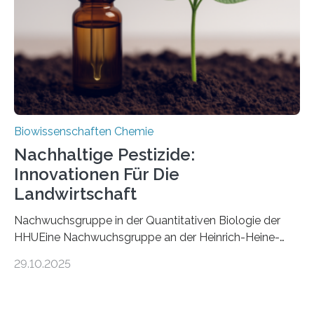
fossile Nachweis einer Stechmückenlarve in Bernstein
stellt gleichzeitig den ersten Fossilfund einer
Mückenlarve aus dem Mesozoikum dar, denn…
Biowissenschaften Chemie
Nachhaltige Pestizide:
Innovationen Für Die
Landwirtschaft
Nachwuchsgruppe in der Quantitativen Biologie der
HHUEine Nachwuchsgruppe an der Heinrich-Heine-
Universität Düsseldorf (HHU) wird in den kommenden
29.10.2025
fünf Jahren erforschen, wie Bakterien auf
biotechnologischem Weg ein ökologisch verträgliches
Pestizid erzeugen können. Der Wirkstoff stammt dabei