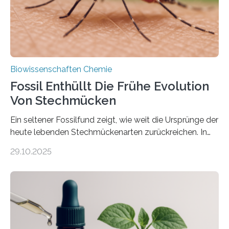
nächsten…
Biowissenschaften Chemie
Fossil Enthüllt Die Frühe Evolution
Von Stechmücken
Ein seltener Fossilfund zeigt, wie weit die Ursprünge der
heute lebenden Stechmückenarten zurückreichen. In
99 Millionen Jahre altem Bernstein entdeckten LMU-
29.10.2025
Forschende die bisher älteste bekannte Stechmücken-
Larve. Das kreidezeitliche Fossil stammt aus der
Region Kachin in Myanmar und hat sich in
ausgezeichnetem Zustand erhalten. Es konnte als neue
Art einer neuen Gattung beschrieben werden und trägt
nun den Namen Cretosabethes primaevus. Dieser erste