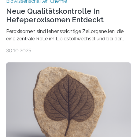
Biowissenschaften Chemie
Neue Qualitätskontrolle In
Hefeperoxisomen Entdeckt
Peroxisomen sind lebenswichtige Zellorganellen, die
eine zentrale Rolle im Lipidstoffwechsel und bei der
Entgiftung von Zellen spielen. Damit sie ihre Aufgaben
30.10.2025
erfüllen können, müssen zahlreiche Enzyme präzise in
ihr Inneres transportiert werden. Ein Forschungsteam
der Ruhr-Universität Bochum um Prof. Dr. Ralf Erdmann
und Dr. Ismaila Francis Yusuf hat nun einen bislang
unbekannten Qualitätskontrollmechanismus des
peroxisomalen Proteintransports in der Bäckerhefe
Saccharomyces cerevisiae entdeckt, der für die
Funktionsfähigkeit der Organellen entscheidend ist. Die
Studie wurde am 28. Oktober 2025 in der
Fachzeitschrift…