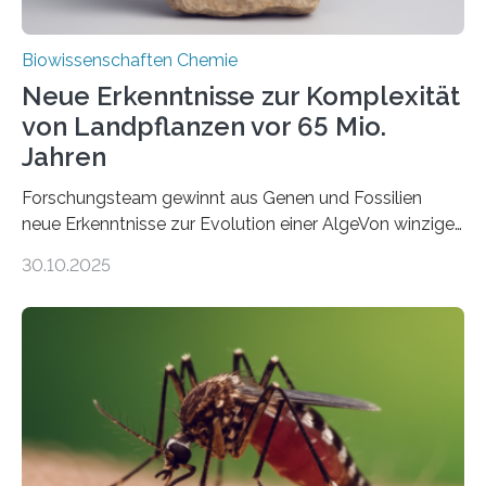
Biowissenschaften Chemie
Neue Erkenntnisse zur Komplexität
von Landpflanzen vor 65 Mio.
Jahren
Forschungsteam gewinnt aus Genen und Fossilien
neue Erkenntnisse zur Evolution einer AlgeVon winzigen
Moosen über filigrane Farne bis zu riesigen Bäumen –
30.10.2025
Landpflanzen zählen zu den komplexesten
fotosynthetischen Organismen der Erde. Ihre
Geschichte beginnt jedoch eher unscheinbar: bei
Grünalgen, die vor Hunderten von Millionen Jahren
lebten. Unter den Vorfahren sticht eine Gruppe heraus,
die noch heute in der Natur vorkommt: die
Süßwasseralge Coleochaetophyceae. Einige Arten
dieser Gruppe bilden aus Zellfäden dichte Geflechte
mit scheibenförmiger Gestalt. Was auffällig ist: Die