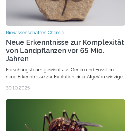
Biowissenschaften Chemie
Neue Erkenntnisse zur Komplexität
von Landpflanzen vor 65 Mio.
Jahren
Forschungsteam gewinnt aus Genen und Fossilien
neue Erkenntnisse zur Evolution einer AlgeVon winzigen
Moosen über filigrane Farne bis zu riesigen Bäumen –
30.10.2025
Landpflanzen zählen zu den komplexesten
fotosynthetischen Organismen der Erde. Ihre
Geschichte beginnt jedoch eher unscheinbar: bei
Grünalgen, die vor Hunderten von Millionen Jahren
lebten. Unter den Vorfahren sticht eine Gruppe heraus,
die noch heute in der Natur vorkommt: die