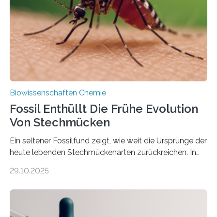
Süßwasseralge Coleochaetophyceae. Einige Arten
dieser Gruppe bilden aus Zellfäden dichte Geflechte
mit scheibenförmiger Gestalt. Was auffällig ist: Die
nächsten…
Biowissenschaften Chemie
Fossil Enthüllt Die Frühe Evolution
Von Stechmücken
Ein seltener Fossilfund zeigt, wie weit die Ursprünge der
heute lebenden Stechmückenarten zurückreichen. In
99 Millionen Jahre altem Bernstein entdeckten LMU-
29.10.2025
Forschende die bisher älteste bekannte Stechmücken-
Larve. Das kreidezeitliche Fossil stammt aus der
Region Kachin in Myanmar und hat sich in
ausgezeichnetem Zustand erhalten. Es konnte als neue