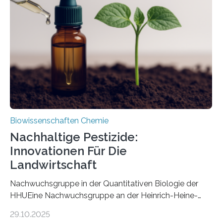
Art einer neuen Gattung beschrieben werden und trägt
nun den Namen Cretosabethes primaevus. Dieser erste
fossile Nachweis einer Stechmückenlarve in Bernstein
stellt gleichzeitig den ersten Fossilfund einer
Mückenlarve aus dem Mesozoikum dar, denn…
Biowissenschaften Chemie
Nachhaltige Pestizide:
Innovationen Für Die
Landwirtschaft
Nachwuchsgruppe in der Quantitativen Biologie der
HHUEine Nachwuchsgruppe an der Heinrich-Heine-
Universität Düsseldorf (HHU) wird in den kommenden
29.10.2025
fünf Jahren erforschen, wie Bakterien auf