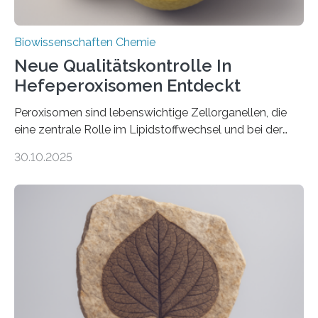
Biowissenschaften Chemie
Neue Qualitätskontrolle In
Hefeperoxisomen Entdeckt
Peroxisomen sind lebenswichtige Zellorganellen, die
eine zentrale Rolle im Lipidstoffwechsel und bei der
Entgiftung von Zellen spielen. Damit sie ihre Aufgaben
30.10.2025
erfüllen können, müssen zahlreiche Enzyme präzise in
ihr Inneres transportiert werden. Ein Forschungsteam
der Ruhr-Universität Bochum um Prof. Dr. Ralf Erdmann
und Dr. Ismaila Francis Yusuf hat nun einen bislang
unbekannten Qualitätskontrollmechanismus des
peroxisomalen Proteintransports in der Bäckerhefe
Saccharomyces cerevisiae entdeckt, der für die
Funktionsfähigkeit der Organellen entscheidend ist. Die
Studie wurde am 28. Oktober 2025 in der
Fachzeitschrift…