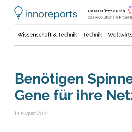
Wissenschaft & Technik
Informationstechnologie
Energie & Elektrotechnik
Unterstützt durch
das revolutionäre Proje
Wissenschaft & Technik
Technik
Weltwirts
Benötigen Spinne
Gene für ihre Net
14 August 2014