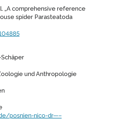
 al. „A comprehensive reference
ouse spider Parasteatoda
0104885
c-Schäper
 Zoologie und Anthropologie
en
e
de/posnien-nico-dr—–