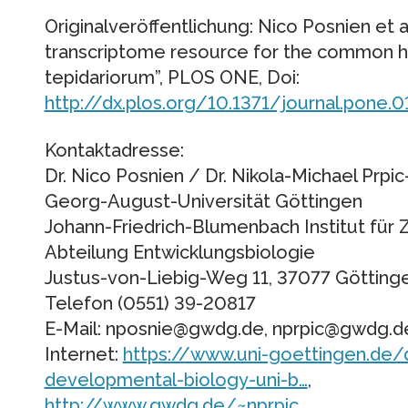
Originalveröffentlichung: Nico Posnien et
transcriptome resource for the common h
tepidariorum”, PLOS ONE, Doi:
http://dx.plos.org/10.1371/journal.pone.
Kontaktadresse:
Dr. Nico Posnien / Dr. Nikola-Michael Prpi
Georg-August-Universität Göttingen
Johann-Friedrich-Blumenbach Institut für
Abteilung Entwicklungsbiologie
Justus-von-Liebig-Weg 11, 37077 Götting
Telefon (0551) 39-20817
E-Mail: nposnie@gwdg.de, nprpic@gwdg.d
Internet:
https://www.uni-goettingen.de/
developmental-biology-uni-b…
,
http://www.gwdg.de/~nprpic