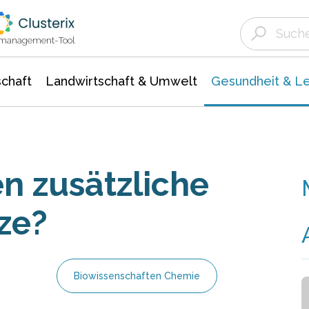
Landwirtschaft & Umwelt
Gesundheit &
Agrar- Forstwissenschaften
Biowissenschafte
Unternehmensmeldungen
Ökologie Umwelt- Naturschutz
ktmanagement-Tool
chaft
Landwirtschaft & Umwelt
Gesundheit & L
n zusätzliche
ze?
Biowissenschaften Chemie