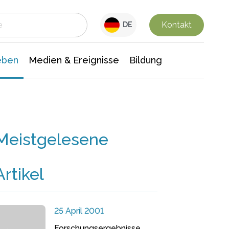
 Leben
Medien & Ereignisse
Interdisziplinäre Forschung
Veranstaltungsnachrichten
n Chemie
Gesellschaftswissenschaften
Kontakt
DE
eben
Medien & Ereignisse
Bildung
Meistgelesene
Artikel
25 April 2001
Forschungsergebnisse