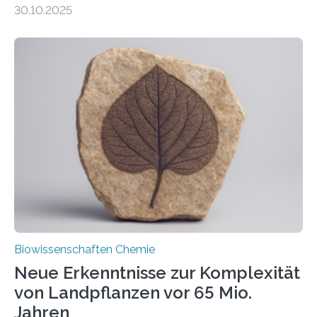
30.10.2025
erfüllen können, müssen zahlreiche Enzyme präzise in
ihr Inneres transportiert werden. Ein Forschungsteam
der Ruhr-Universität Bochum um Prof. Dr. Ralf Erdmann
und Dr. Ismaila Francis Yusuf hat nun einen bislang
unbekannten Qualitätskontrollmechanismus des
peroxisomalen Proteintransports in der Bäckerhefe
Saccharomyces cerevisiae entdeckt, der für die
Funktionsfähigkeit der Organellen entscheidend ist. Die
Studie wurde am 28. Oktober 2025 in der
Fachzeitschrift…
Biowissenschaften Chemie
Neue Erkenntnisse zur Komplexität
von Landpflanzen vor 65 Mio.
Jahren