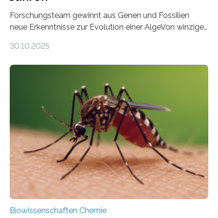
Forschungsteam gewinnt aus Genen und Fossilien
neue Erkenntnisse zur Evolution einer AlgeVon winzigen
Moosen über filigrane Farne bis zu riesigen Bäumen –
30.10.2025
Landpflanzen zählen zu den komplexesten
fotosynthetischen Organismen der Erde. Ihre
Geschichte beginnt jedoch eher unscheinbar: bei
Grünalgen, die vor Hunderten von Millionen Jahren
lebten. Unter den Vorfahren sticht eine Gruppe heraus,
die noch heute in der Natur vorkommt: die
Süßwasseralge Coleochaetophyceae. Einige Arten
dieser Gruppe bilden aus Zellfäden dichte Geflechte
mit scheibenförmiger Gestalt. Was auffällig ist: Die
nächsten…
Biowissenschaften Chemie