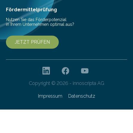
Ernährung zu sichern. Ohne sie besteht die weltweite
Gefahr erheblicher…
Fördermittelprüfung
Nutzen Sie das Förderpotenzial
in Ihrem Unternehmen optimal aus?
JETZT PRÜFEN
Copyright © 2026 - innoscripta AG
Impressum
Datenschutz