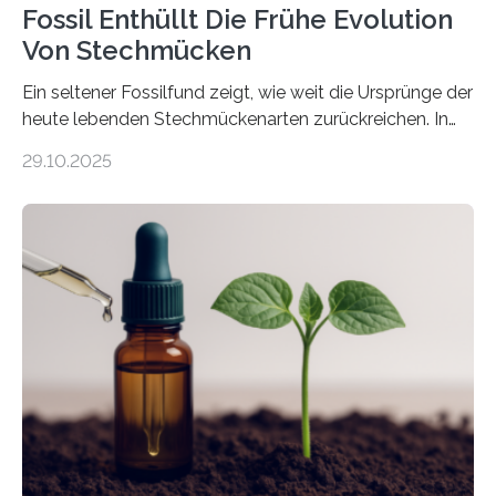
Fossil Enthüllt Die Frühe Evolution
Von Stechmücken
Ein seltener Fossilfund zeigt, wie weit die Ursprünge der
heute lebenden Stechmückenarten zurückreichen. In
99 Millionen Jahre altem Bernstein entdeckten LMU-
29.10.2025
Forschende die bisher älteste bekannte Stechmücken-
Larve. Das kreidezeitliche Fossil stammt aus der
Region Kachin in Myanmar und hat sich in
ausgezeichnetem Zustand erhalten. Es konnte als neue
Art einer neuen Gattung beschrieben werden und trägt
nun den Namen Cretosabethes primaevus. Dieser erste
fossile Nachweis einer Stechmückenlarve in Bernstein
stellt gleichzeitig den ersten Fossilfund einer
Mückenlarve aus dem Mesozoikum dar, denn…