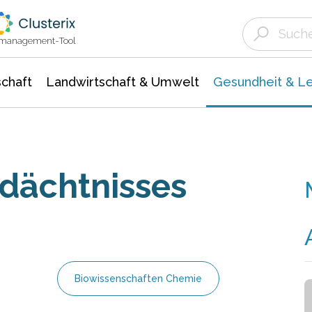
Landwirtschaft & Umwelt
Gesundheit &
Agrar- Forstwissenschaften
Biowissenschafte
Unternehmensmeldungen
Ökologie Umwelt- Naturschutz
ktmanagement-Tool
chaft
Landwirtschaft & Umwelt
Gesundheit & L
dächtnisses
Biowissenschaften Chemie