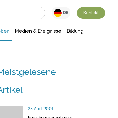
 Leben
Medien & Ereignisse
Interdisziplinäre Forschung
Veranstaltungsnachrichten
n Chemie
Gesellschaftswissenschaften
Kontakt
DE
eben
Medien & Ereignisse
Bildung
Meistgelesene
Artikel
25 April 2001
Forschungsergebnisse