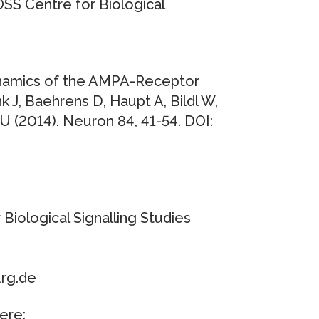
SS Centre for Biological
ynamics of the AMPA-Receptor
J, Baehrens D, Haupt A, Bildl W,
 U (2014). Neuron 84, 41-54. DOI:
 Biological Signalling Studies
urg.de
ere: