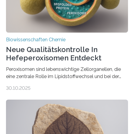
Biowissenschaften Chemie
Neue Qualitätskontrolle In
Hefeperoxisomen Entdeckt
Peroxisomen sind lebenswichtige Zellorganellen, die
eine zentrale Rolle im Lipidstoffwechsel und bei der
Entgiftung von Zellen spielen. Damit sie ihre Aufgaben
30.10.2025
erfüllen können, müssen zahlreiche Enzyme präzise in
ihr Inneres transportiert werden. Ein Forschungsteam
der Ruhr-Universität Bochum um Prof. Dr. Ralf Erdmann
und Dr. Ismaila Francis Yusuf hat nun einen bislang
unbekannten Qualitätskontrollmechanismus des
peroxisomalen Proteintransports in der Bäckerhefe
Saccharomyces cerevisiae entdeckt, der für die