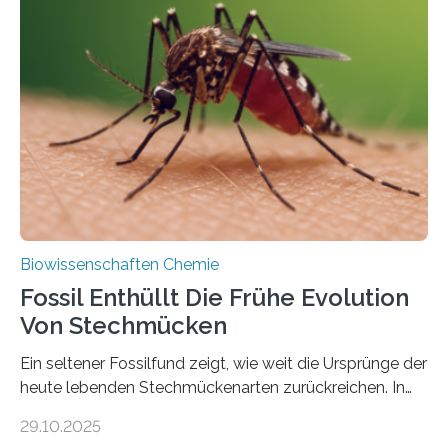
Grünalgen, die vor Hunderten von Millionen Jahren
lebten. Unter den Vorfahren sticht eine Gruppe heraus,
die noch heute in der Natur vorkommt: die
Süßwasseralge Coleochaetophyceae. Einige Arten
dieser Gruppe bilden aus Zellfäden dichte Geflechte
mit scheibenförmiger Gestalt. Was auffällig ist: Die
nächsten…
Biowissenschaften Chemie
Fossil Enthüllt Die Frühe Evolution
Von Stechmücken
Ein seltener Fossilfund zeigt, wie weit die Ursprünge der
heute lebenden Stechmückenarten zurückreichen. In
99 Millionen Jahre altem Bernstein entdeckten LMU-
29.10.2025
Forschende die bisher älteste bekannte Stechmücken-