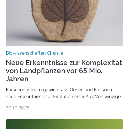
Funktionsfähigkeit der Organellen entscheidend ist. Die
Studie wurde am 28. Oktober 2025 in der
Fachzeitschrift…
Biowissenschaften Chemie
Neue Erkenntnisse zur Komplexität
von Landpflanzen vor 65 Mio.
Jahren
Forschungsteam gewinnt aus Genen und Fossilien
neue Erkenntnisse zur Evolution einer AlgeVon winzigen
Moosen über filigrane Farne bis zu riesigen Bäumen –
30.10.2025
Landpflanzen zählen zu den komplexesten
fotosynthetischen Organismen der Erde. Ihre
Geschichte beginnt jedoch eher unscheinbar: bei