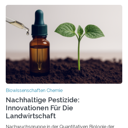
Larve. Das kreidezeitliche Fossil stammt aus der
Region Kachin in Myanmar und hat sich in
ausgezeichnetem Zustand erhalten. Es konnte als neue
Art einer neuen Gattung beschrieben werden und trägt
nun den Namen Cretosabethes primaevus. Dieser erste
fossile Nachweis einer Stechmückenlarve in Bernstein
stellt gleichzeitig den ersten Fossilfund einer
Mückenlarve aus dem Mesozoikum dar, denn…
Biowissenschaften Chemie
Nachhaltige Pestizide:
Innovationen Für Die
Landwirtschaft
Nachwuchsgruppe in der Quantitativen Biologie der