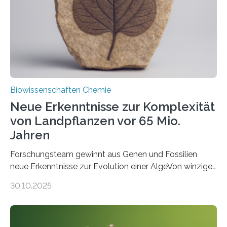
Funktionsfähigkeit der Organellen entscheidend ist. Die
Studie wurde am 28. Oktober 2025 in der
Fachzeitschrift…
Biowissenschaften Chemie
Neue Erkenntnisse zur Komplexität
von Landpflanzen vor 65 Mio.
Jahren
Forschungsteam gewinnt aus Genen und Fossilien
neue Erkenntnisse zur Evolution einer AlgeVon winzigen
Moosen über filigrane Farne bis zu riesigen Bäumen –
30.10.2025
Landpflanzen zählen zu den komplexesten
fotosynthetischen Organismen der Erde. Ihre
Geschichte beginnt jedoch eher unscheinbar: bei