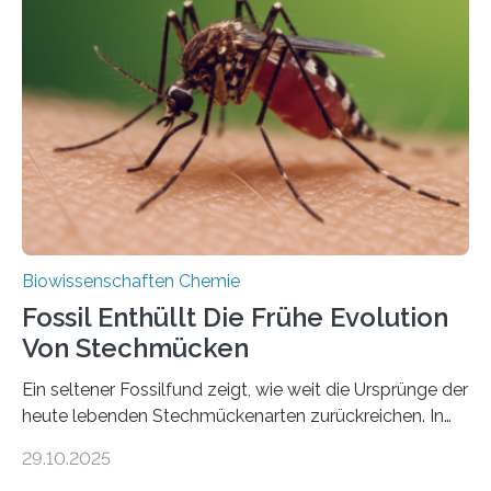
Grünalgen, die vor Hunderten von Millionen Jahren
lebten. Unter den Vorfahren sticht eine Gruppe heraus,
die noch heute in der Natur vorkommt: die
Süßwasseralge Coleochaetophyceae. Einige Arten
dieser Gruppe bilden aus Zellfäden dichte Geflechte
mit scheibenförmiger Gestalt. Was auffällig ist: Die
nächsten…
Biowissenschaften Chemie
Fossil Enthüllt Die Frühe Evolution
Von Stechmücken
Ein seltener Fossilfund zeigt, wie weit die Ursprünge der
heute lebenden Stechmückenarten zurückreichen. In
99 Millionen Jahre altem Bernstein entdeckten LMU-
29.10.2025
Forschende die bisher älteste bekannte Stechmücken-