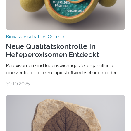
Biowissenschaften Chemie
Neue Qualitätskontrolle In
Hefeperoxisomen Entdeckt
Peroxisomen sind lebenswichtige Zellorganellen, die
eine zentrale Rolle im Lipidstoffwechsel und bei der
Entgiftung von Zellen spielen. Damit sie ihre Aufgaben
30.10.2025
erfüllen können, müssen zahlreiche Enzyme präzise in
ihr Inneres transportiert werden. Ein Forschungsteam
der Ruhr-Universität Bochum um Prof. Dr. Ralf Erdmann
und Dr. Ismaila Francis Yusuf hat nun einen bislang
unbekannten Qualitätskontrollmechanismus des
peroxisomalen Proteintransports in der Bäckerhefe
Saccharomyces cerevisiae entdeckt, der für die