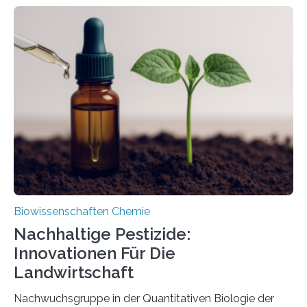
Larve. Das kreidezeitliche Fossil stammt aus der
Region Kachin in Myanmar und hat sich in
ausgezeichnetem Zustand erhalten. Es konnte als neue
Art einer neuen Gattung beschrieben werden und trägt
nun den Namen Cretosabethes primaevus. Dieser erste
fossile Nachweis einer Stechmückenlarve in Bernstein
stellt gleichzeitig den ersten Fossilfund einer
Mückenlarve aus dem Mesozoikum dar, denn…
Biowissenschaften Chemie
Nachhaltige Pestizide:
Innovationen Für Die
Landwirtschaft
Nachwuchsgruppe in der Quantitativen Biologie der