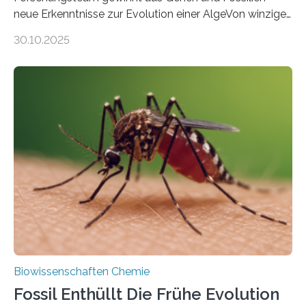
neue Erkenntnisse zur Evolution einer AlgeVon winzigen
Moosen über filigrane Farne bis zu riesigen Bäumen –
30.10.2025
Landpflanzen zählen zu den komplexesten
fotosynthetischen Organismen der Erde. Ihre
Geschichte beginnt jedoch eher unscheinbar: bei
Grünalgen, die vor Hunderten von Millionen Jahren
lebten. Unter den Vorfahren sticht eine Gruppe heraus,
die noch heute in der Natur vorkommt: die
Süßwasseralge Coleochaetophyceae. Einige Arten
dieser Gruppe bilden aus Zellfäden dichte Geflechte
mit scheibenförmiger Gestalt. Was auffällig ist: Die
nächsten…
Biowissenschaften Chemie
Fossil Enthüllt Die Frühe Evolution