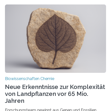
ihr Inneres transportiert werden. Ein Forschungsteam
der Ruhr-Universität Bochum um Prof. Dr. Ralf Erdmann
und Dr. Ismaila Francis Yusuf hat nun einen bislang
unbekannten Qualitätskontrollmechanismus des
peroxisomalen Proteintransports in der Bäckerhefe
Saccharomyces cerevisiae entdeckt, der für die
Funktionsfähigkeit der Organellen entscheidend ist. Die
Studie wurde am 28. Oktober 2025 in der
Fachzeitschrift…
Biowissenschaften Chemie
Neue Erkenntnisse zur Komplexität
von Landpflanzen vor 65 Mio.
Jahren
Forschungsteam gewinnt aus Genen und Fossilien