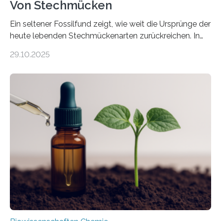
Von Stechmücken
Ein seltener Fossilfund zeigt, wie weit die Ursprünge der
heute lebenden Stechmückenarten zurückreichen. In
99 Millionen Jahre altem Bernstein entdeckten LMU-
29.10.2025
Forschende die bisher älteste bekannte Stechmücken-
Larve. Das kreidezeitliche Fossil stammt aus der
Region Kachin in Myanmar und hat sich in
ausgezeichnetem Zustand erhalten. Es konnte als neue
Art einer neuen Gattung beschrieben werden und trägt
nun den Namen Cretosabethes primaevus. Dieser erste
fossile Nachweis einer Stechmückenlarve in Bernstein
stellt gleichzeitig den ersten Fossilfund einer
Mückenlarve aus dem Mesozoikum dar, denn…