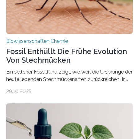
nächsten…
Biowissenschaften Chemie
Fossil Enthüllt Die Frühe Evolution
Von Stechmücken
Ein seltener Fossilfund zeigt, wie weit die Ursprünge der
heute lebenden Stechmückenarten zurückreichen. In
99 Millionen Jahre altem Bernstein entdeckten LMU-
29.10.2025
Forschende die bisher älteste bekannte Stechmücken-
Larve. Das kreidezeitliche Fossil stammt aus der
Region Kachin in Myanmar und hat sich in
ausgezeichnetem Zustand erhalten. Es konnte als neue
Art einer neuen Gattung beschrieben werden und trägt
nun den Namen Cretosabethes primaevus. Dieser erste
fossile Nachweis einer Stechmückenlarve in Bernstein