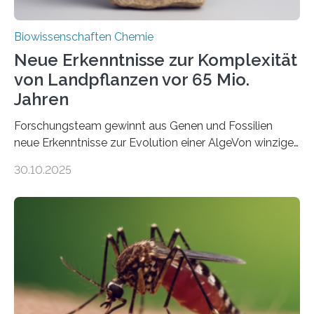
Biowissenschaften Chemie
Neue Erkenntnisse zur Komplexität
von Landpflanzen vor 65 Mio.
Jahren
Forschungsteam gewinnt aus Genen und Fossilien
neue Erkenntnisse zur Evolution einer AlgeVon winzigen
Moosen über filigrane Farne bis zu riesigen Bäumen –
30.10.2025
Landpflanzen zählen zu den komplexesten
fotosynthetischen Organismen der Erde. Ihre
Geschichte beginnt jedoch eher unscheinbar: bei
Grünalgen, die vor Hunderten von Millionen Jahren
lebten. Unter den Vorfahren sticht eine Gruppe heraus,
die noch heute in der Natur vorkommt: die
Süßwasseralge Coleochaetophyceae. Einige Arten
dieser Gruppe bilden aus Zellfäden dichte Geflechte
mit scheibenförmiger Gestalt. Was auffällig ist: Die