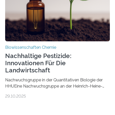
stellt gleichzeitig den ersten Fossilfund einer
Mückenlarve aus dem Mesozoikum dar, denn…
Biowissenschaften Chemie
Nachhaltige Pestizide:
Innovationen Für Die
Landwirtschaft
Nachwuchsgruppe in der Quantitativen Biologie der
HHUEine Nachwuchsgruppe an der Heinrich-Heine-
Universität Düsseldorf (HHU) wird in den kommenden
29.10.2025
fünf Jahren erforschen, wie Bakterien auf
biotechnologischem Weg ein ökologisch verträgliches
Pestizid erzeugen können. Der Wirkstoff stammt dabei