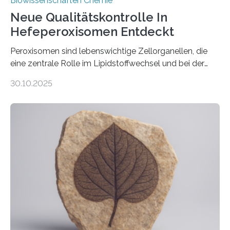
Biowissenschaften Chemie
Neue Qualitätskontrolle In
Hefeperoxisomen Entdeckt
Peroxisomen sind lebenswichtige Zellorganellen, die
eine zentrale Rolle im Lipidstoffwechsel und bei der
Entgiftung von Zellen spielen. Damit sie ihre Aufgaben
30.10.2025
erfüllen können, müssen zahlreiche Enzyme präzise in
ihr Inneres transportiert werden. Ein Forschungsteam
der Ruhr-Universität Bochum um Prof. Dr. Ralf Erdmann
und Dr. Ismaila Francis Yusuf hat nun einen bislang
unbekannten Qualitätskontrollmechanismus des
peroxisomalen Proteintransports in der Bäckerhefe
Saccharomyces cerevisiae entdeckt, der für die
Funktionsfähigkeit der Organellen entscheidend ist. Die
Studie wurde am 28. Oktober 2025 in der
Fachzeitschrift…