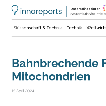
Wissenschaft & Technik
Informationstechnologie
Energie & Elektrotechnik
Unterstützt durch
das revolutionäre Proje
Wissenschaft & Technik
Technik
Weltwirts
Bahnbrechende F
Mitochondrien
15 April 2024