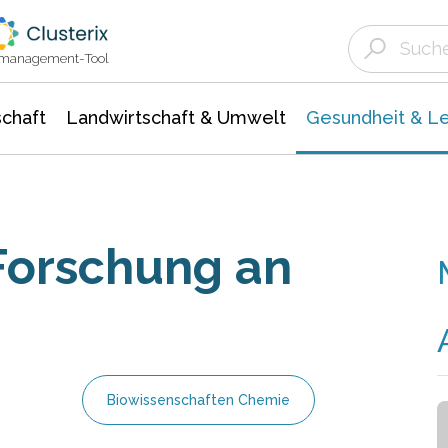
Landwirtschaft & Umwelt
Gesundheit &
Agrar- Forstwissenschaften
Biowissenschafte
Unternehmensmeldungen
Ökologie Umwelt- Naturschutz
ktmanagement-Tool
chaft
Landwirtschaft & Umwelt
Gesundheit & L
orschung an
Biowissenschaften Chemie