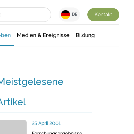
 Leben
Medien & Ereignisse
Interdisziplinäre Forschung
Veranstaltungsnachrichten
n Chemie
Gesellschaftswissenschaften
Kontakt
DE
eben
Medien & Ereignisse
Bildung
Meistgelesene
Artikel
25 April 2001
Forschungsergebnisse