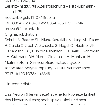
Dr. Kerstin Wagner
Leibniz-Institut für Altersforschung – Fritz-Lipmann-
Institut (FLI)
Beutenbergstr. 11, 07745 Jena
Tel.: 03641-656378, Fax: 03641-656351, E-Mail:
presse@fli-leibniz.de
Originalpublikation:
Schulz A, Baader SL, Niwa-Kawakita M, Jung MJ, Bauer
R, Garcia C, Zoch A, Schacke S, Hagel C, Mautner VF,
Hanemann CO, Dun XP, Parkinson DB, Weis J, Schröder
JM, Gutmann DH, Marco Giovannini M, Morrison H.
Merlin isoform 2 in neurofibromatosis type 2–
associated polyneuropathy. Nature Neuroscience,
2013, doi:10.1038/nn.3348.
Hintergrundinfo
Das Neuron (Nervenzelle) ist eine funktionelle Einheit
des Nervensystems; hoch spezialisiert und sehr