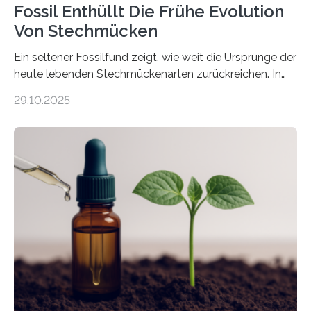
Fossil Enthüllt Die Frühe Evolution
Von Stechmücken
Ein seltener Fossilfund zeigt, wie weit die Ursprünge der
heute lebenden Stechmückenarten zurückreichen. In
99 Millionen Jahre altem Bernstein entdeckten LMU-
29.10.2025
Forschende die bisher älteste bekannte Stechmücken-
Larve. Das kreidezeitliche Fossil stammt aus der
Region Kachin in Myanmar und hat sich in
ausgezeichnetem Zustand erhalten. Es konnte als neue
Art einer neuen Gattung beschrieben werden und trägt
nun den Namen Cretosabethes primaevus. Dieser erste
fossile Nachweis einer Stechmückenlarve in Bernstein
stellt gleichzeitig den ersten Fossilfund einer
Mückenlarve aus dem Mesozoikum dar, denn…