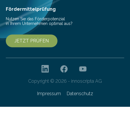
Ernährung zu sichern. Ohne sie besteht die weltweite
Gefahr erheblicher…
Fördermittelprüfung
Nutzen Sie das Förderpotenzial
in Ihrem Unternehmen optimal aus?
JETZT PRÜFEN
Copyright © 2026 - innoscripta AG
Impressum
Datenschutz