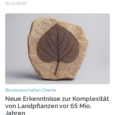
30.10.2025
erfüllen können, müssen zahlreiche Enzyme präzise in
ihr Inneres transportiert werden. Ein Forschungsteam
der Ruhr-Universität Bochum um Prof. Dr. Ralf Erdmann
und Dr. Ismaila Francis Yusuf hat nun einen bislang
unbekannten Qualitätskontrollmechanismus des
peroxisomalen Proteintransports in der Bäckerhefe
Saccharomyces cerevisiae entdeckt, der für die
Funktionsfähigkeit der Organellen entscheidend ist. Die
Studie wurde am 28. Oktober 2025 in der
Fachzeitschrift…
Biowissenschaften Chemie
Neue Erkenntnisse zur Komplexität
von Landpflanzen vor 65 Mio.
Jahren