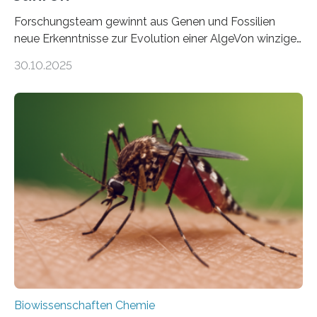
Forschungsteam gewinnt aus Genen und Fossilien
neue Erkenntnisse zur Evolution einer AlgeVon winzigen
Moosen über filigrane Farne bis zu riesigen Bäumen –
30.10.2025
Landpflanzen zählen zu den komplexesten
fotosynthetischen Organismen der Erde. Ihre
Geschichte beginnt jedoch eher unscheinbar: bei
Grünalgen, die vor Hunderten von Millionen Jahren
lebten. Unter den Vorfahren sticht eine Gruppe heraus,
die noch heute in der Natur vorkommt: die
Süßwasseralge Coleochaetophyceae. Einige Arten
dieser Gruppe bilden aus Zellfäden dichte Geflechte
mit scheibenförmiger Gestalt. Was auffällig ist: Die
nächsten…
Biowissenschaften Chemie