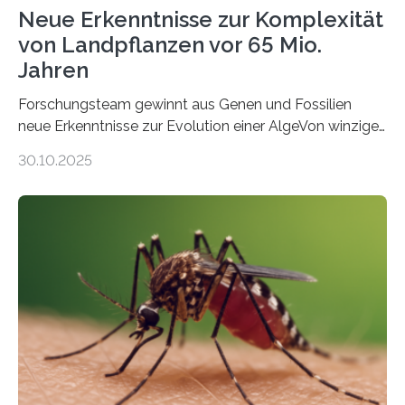
Neue Erkenntnisse zur Komplexität
von Landpflanzen vor 65 Mio.
Jahren
Forschungsteam gewinnt aus Genen und Fossilien
neue Erkenntnisse zur Evolution einer AlgeVon winzigen
Moosen über filigrane Farne bis zu riesigen Bäumen –
30.10.2025
Landpflanzen zählen zu den komplexesten
fotosynthetischen Organismen der Erde. Ihre
Geschichte beginnt jedoch eher unscheinbar: bei
Grünalgen, die vor Hunderten von Millionen Jahren
lebten. Unter den Vorfahren sticht eine Gruppe heraus,
die noch heute in der Natur vorkommt: die
Süßwasseralge Coleochaetophyceae. Einige Arten
dieser Gruppe bilden aus Zellfäden dichte Geflechte
mit scheibenförmiger Gestalt. Was auffällig ist: Die
nächsten…