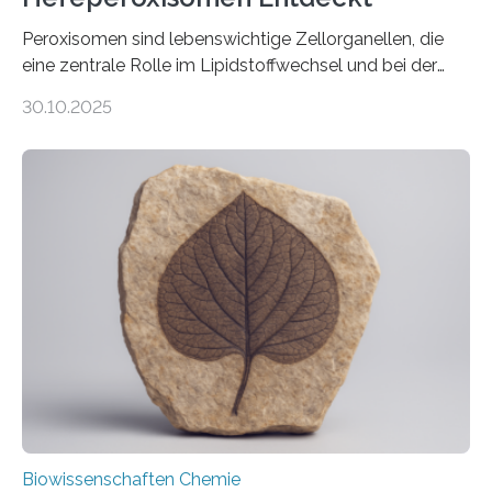
Peroxisomen sind lebenswichtige Zellorganellen, die
eine zentrale Rolle im Lipidstoffwechsel und bei der
Entgiftung von Zellen spielen. Damit sie ihre Aufgaben
30.10.2025
erfüllen können, müssen zahlreiche Enzyme präzise in
ihr Inneres transportiert werden. Ein Forschungsteam
der Ruhr-Universität Bochum um Prof. Dr. Ralf Erdmann
und Dr. Ismaila Francis Yusuf hat nun einen bislang
unbekannten Qualitätskontrollmechanismus des
peroxisomalen Proteintransports in der Bäckerhefe
Saccharomyces cerevisiae entdeckt, der für die
Funktionsfähigkeit der Organellen entscheidend ist. Die
Studie wurde am 28. Oktober 2025 in der
Fachzeitschrift…
Biowissenschaften Chemie