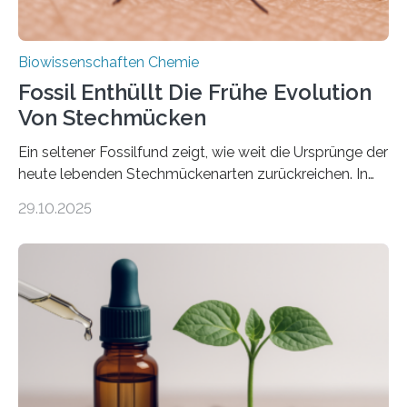
Biowissenschaften Chemie
Fossil Enthüllt Die Frühe Evolution
Von Stechmücken
Ein seltener Fossilfund zeigt, wie weit die Ursprünge der
heute lebenden Stechmückenarten zurückreichen. In
99 Millionen Jahre altem Bernstein entdeckten LMU-
29.10.2025
Forschende die bisher älteste bekannte Stechmücken-
Larve. Das kreidezeitliche Fossil stammt aus der
Region Kachin in Myanmar und hat sich in
ausgezeichnetem Zustand erhalten. Es konnte als neue
Art einer neuen Gattung beschrieben werden und trägt
nun den Namen Cretosabethes primaevus. Dieser erste
fossile Nachweis einer Stechmückenlarve in Bernstein
stellt gleichzeitig den ersten Fossilfund einer
Mückenlarve aus dem Mesozoikum dar, denn…