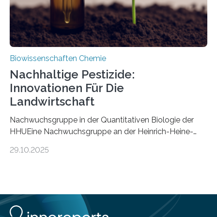
Biowissenschaften Chemie
Nachhaltige Pestizide:
Innovationen Für Die
Landwirtschaft
Nachwuchsgruppe in der Quantitativen Biologie der
HHUEine Nachwuchsgruppe an der Heinrich-Heine-
Universität Düsseldorf (HHU) wird in den kommenden
29.10.2025
fünf Jahren erforschen, wie Bakterien auf
biotechnologischem Weg ein ökologisch verträgliches
Pestizid erzeugen können. Der Wirkstoff stammt dabei
ursprünglich aus einer Pflanze, der Dalmatinischen
Insektenblume. Das Bundesministerium für Forschung,
Technologie und Raumfahrt (BMFTR) fördert das