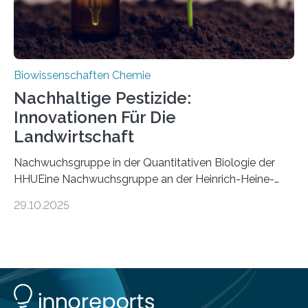
Biowissenschaften Chemie
Nachhaltige Pestizide:
Innovationen Für Die
Landwirtschaft
Nachwuchsgruppe in der Quantitativen Biologie der
HHUEine Nachwuchsgruppe an der Heinrich-Heine-
Universität Düsseldorf (HHU) wird in den kommenden
29.10.2025
fünf Jahren erforschen, wie Bakterien auf
biotechnologischem Weg ein ökologisch verträgliches
Pestizid erzeugen können. Der Wirkstoff stammt dabei
ursprünglich aus einer Pflanze, der Dalmatinischen
Insektenblume. Das Bundesministerium für Forschung,
Technologie und Raumfahrt (BMFTR) fördert das