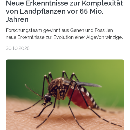
Neue Erkenntnisse zur Komplexität
von Landpflanzen vor 65 Mio.
Jahren
Forschungsteam gewinnt aus Genen und Fossilien
neue Erkenntnisse zur Evolution einer AlgeVon winzigen
Moosen über filigrane Farne bis zu riesigen Bäumen –
30.10.2025
Landpflanzen zählen zu den komplexesten
fotosynthetischen Organismen der Erde. Ihre
Geschichte beginnt jedoch eher unscheinbar: bei
Grünalgen, die vor Hunderten von Millionen Jahren
lebten. Unter den Vorfahren sticht eine Gruppe heraus,
die noch heute in der Natur vorkommt: die
Süßwasseralge Coleochaetophyceae. Einige Arten
dieser Gruppe bilden aus Zellfäden dichte Geflechte
mit scheibenförmiger Gestalt. Was auffällig ist: Die
nächsten…