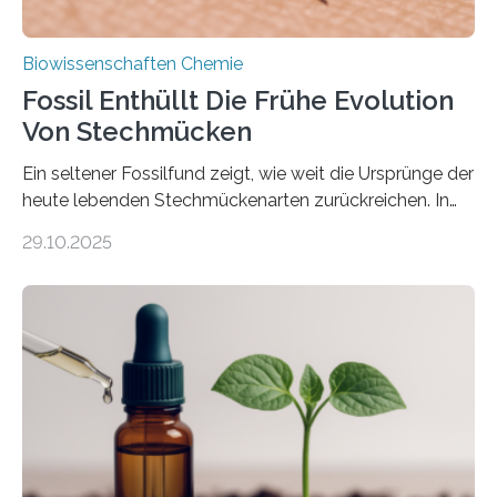
Biowissenschaften Chemie
Fossil Enthüllt Die Frühe Evolution
Von Stechmücken
Ein seltener Fossilfund zeigt, wie weit die Ursprünge der
heute lebenden Stechmückenarten zurückreichen. In
99 Millionen Jahre altem Bernstein entdeckten LMU-
29.10.2025
Forschende die bisher älteste bekannte Stechmücken-
Larve. Das kreidezeitliche Fossil stammt aus der
Region Kachin in Myanmar und hat sich in
ausgezeichnetem Zustand erhalten. Es konnte als neue
Art einer neuen Gattung beschrieben werden und trägt
nun den Namen Cretosabethes primaevus. Dieser erste
fossile Nachweis einer Stechmückenlarve in Bernstein
stellt gleichzeitig den ersten Fossilfund einer
Mückenlarve aus dem Mesozoikum dar, denn…