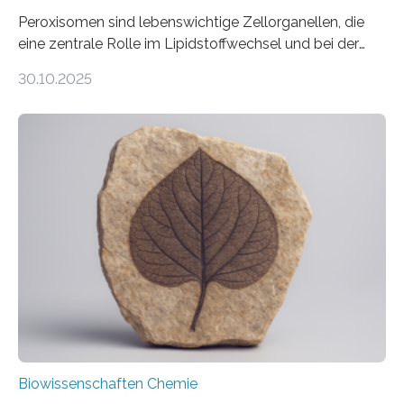
Peroxisomen sind lebenswichtige Zellorganellen, die
eine zentrale Rolle im Lipidstoffwechsel und bei der
Entgiftung von Zellen spielen. Damit sie ihre Aufgaben
30.10.2025
erfüllen können, müssen zahlreiche Enzyme präzise in
ihr Inneres transportiert werden. Ein Forschungsteam
der Ruhr-Universität Bochum um Prof. Dr. Ralf Erdmann
und Dr. Ismaila Francis Yusuf hat nun einen bislang
unbekannten Qualitätskontrollmechanismus des
peroxisomalen Proteintransports in der Bäckerhefe
Saccharomyces cerevisiae entdeckt, der für die
Funktionsfähigkeit der Organellen entscheidend ist. Die
Studie wurde am 28. Oktober 2025 in der
Fachzeitschrift…
Biowissenschaften Chemie