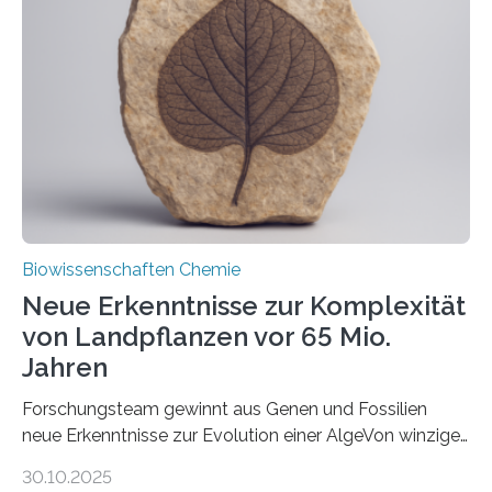
unbekannten Qualitätskontrollmechanismus des
peroxisomalen Proteintransports in der Bäckerhefe
Saccharomyces cerevisiae entdeckt, der für die
Funktionsfähigkeit der Organellen entscheidend ist. Die
Studie wurde am 28. Oktober 2025 in der
Fachzeitschrift…
Biowissenschaften Chemie
Neue Erkenntnisse zur Komplexität
von Landpflanzen vor 65 Mio.
Jahren
Forschungsteam gewinnt aus Genen und Fossilien
neue Erkenntnisse zur Evolution einer AlgeVon winzigen
Moosen über filigrane Farne bis zu riesigen Bäumen –
30.10.2025
Landpflanzen zählen zu den komplexesten