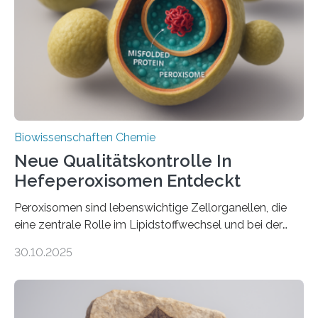
Biowissenschaften Chemie
Neue Qualitätskontrolle In
Hefeperoxisomen Entdeckt
Peroxisomen sind lebenswichtige Zellorganellen, die
eine zentrale Rolle im Lipidstoffwechsel und bei der
Entgiftung von Zellen spielen. Damit sie ihre Aufgaben
30.10.2025
erfüllen können, müssen zahlreiche Enzyme präzise in
ihr Inneres transportiert werden. Ein Forschungsteam
der Ruhr-Universität Bochum um Prof. Dr. Ralf Erdmann
und Dr. Ismaila Francis Yusuf hat nun einen bislang