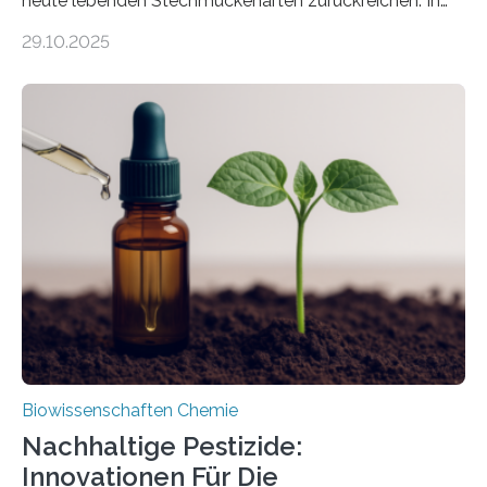
heute lebenden Stechmückenarten zurückreichen. In
99 Millionen Jahre altem Bernstein entdeckten LMU-
29.10.2025
Forschende die bisher älteste bekannte Stechmücken-
Larve. Das kreidezeitliche Fossil stammt aus der
Region Kachin in Myanmar und hat sich in
ausgezeichnetem Zustand erhalten. Es konnte als neue
Art einer neuen Gattung beschrieben werden und trägt
nun den Namen Cretosabethes primaevus. Dieser erste
fossile Nachweis einer Stechmückenlarve in Bernstein
stellt gleichzeitig den ersten Fossilfund einer
Mückenlarve aus dem Mesozoikum dar, denn…
Biowissenschaften Chemie
Nachhaltige Pestizide:
Innovationen Für Die