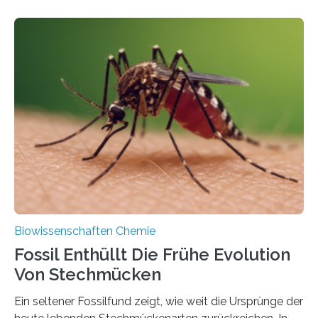
fotosynthetischen Organismen der Erde. Ihre
Geschichte beginnt jedoch eher unscheinbar: bei
Grünalgen, die vor Hunderten von Millionen Jahren
lebten. Unter den Vorfahren sticht eine Gruppe heraus,
die noch heute in der Natur vorkommt: die
Süßwasseralge Coleochaetophyceae. Einige Arten
dieser Gruppe bilden aus Zellfäden dichte Geflechte
mit scheibenförmiger Gestalt. Was auffällig ist: Die
nächsten…
Biowissenschaften Chemie
Fossil Enthüllt Die Frühe Evolution
Von Stechmücken
Ein seltener Fossilfund zeigt, wie weit die Ursprünge der