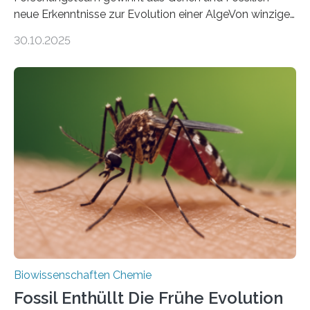
neue Erkenntnisse zur Evolution einer AlgeVon winzigen
Moosen über filigrane Farne bis zu riesigen Bäumen –
30.10.2025
Landpflanzen zählen zu den komplexesten
fotosynthetischen Organismen der Erde. Ihre
Geschichte beginnt jedoch eher unscheinbar: bei
Grünalgen, die vor Hunderten von Millionen Jahren
lebten. Unter den Vorfahren sticht eine Gruppe heraus,
die noch heute in der Natur vorkommt: die
Süßwasseralge Coleochaetophyceae. Einige Arten
dieser Gruppe bilden aus Zellfäden dichte Geflechte
mit scheibenförmiger Gestalt. Was auffällig ist: Die
nächsten…
Biowissenschaften Chemie
Fossil Enthüllt Die Frühe Evolution