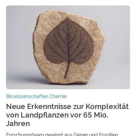
ihr Inneres transportiert werden. Ein Forschungsteam
der Ruhr-Universität Bochum um Prof. Dr. Ralf Erdmann
und Dr. Ismaila Francis Yusuf hat nun einen bislang
unbekannten Qualitätskontrollmechanismus des
peroxisomalen Proteintransports in der Bäckerhefe
Saccharomyces cerevisiae entdeckt, der für die
Funktionsfähigkeit der Organellen entscheidend ist. Die
Studie wurde am 28. Oktober 2025 in der
Fachzeitschrift…
Biowissenschaften Chemie
Neue Erkenntnisse zur Komplexität
von Landpflanzen vor 65 Mio.
Jahren
Forschungsteam gewinnt aus Genen und Fossilien