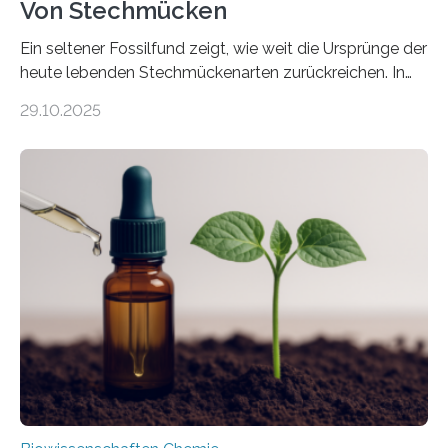
Von Stechmücken
Ein seltener Fossilfund zeigt, wie weit die Ursprünge der
heute lebenden Stechmückenarten zurückreichen. In
99 Millionen Jahre altem Bernstein entdeckten LMU-
29.10.2025
Forschende die bisher älteste bekannte Stechmücken-
Larve. Das kreidezeitliche Fossil stammt aus der
Region Kachin in Myanmar und hat sich in
ausgezeichnetem Zustand erhalten. Es konnte als neue
Art einer neuen Gattung beschrieben werden und trägt
nun den Namen Cretosabethes primaevus. Dieser erste
fossile Nachweis einer Stechmückenlarve in Bernstein
stellt gleichzeitig den ersten Fossilfund einer
Mückenlarve aus dem Mesozoikum dar, denn…