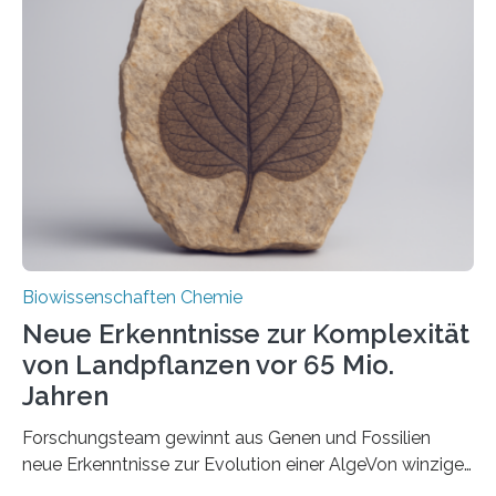
und Dr. Ismaila Francis Yusuf hat nun einen bislang
unbekannten Qualitätskontrollmechanismus des
peroxisomalen Proteintransports in der Bäckerhefe
Saccharomyces cerevisiae entdeckt, der für die
Funktionsfähigkeit der Organellen entscheidend ist. Die
Studie wurde am 28. Oktober 2025 in der
Fachzeitschrift…
Biowissenschaften Chemie
Neue Erkenntnisse zur Komplexität
von Landpflanzen vor 65 Mio.
Jahren
Forschungsteam gewinnt aus Genen und Fossilien
neue Erkenntnisse zur Evolution einer AlgeVon winzigen
Moosen über filigrane Farne bis zu riesigen Bäumen –