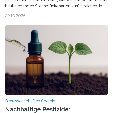
heute lebenden Stechmückenarten zurückreichen. In
99 Millionen Jahre altem Bernstein entdeckten LMU-
29.10.2025
Forschende die bisher älteste bekannte Stechmücken-
Larve. Das kreidezeitliche Fossil stammt aus der
Region Kachin in Myanmar und hat sich in
ausgezeichnetem Zustand erhalten. Es konnte als neue
Art einer neuen Gattung beschrieben werden und trägt
nun den Namen Cretosabethes primaevus. Dieser erste
fossile Nachweis einer Stechmückenlarve in Bernstein
stellt gleichzeitig den ersten Fossilfund einer
Mückenlarve aus dem Mesozoikum dar, denn…
Biowissenschaften Chemie
Nachhaltige Pestizide: