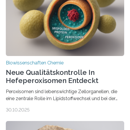
Biowissenschaften Chemie
Neue Qualitätskontrolle In
Hefeperoxisomen Entdeckt
Peroxisomen sind lebenswichtige Zellorganellen, die
eine zentrale Rolle im Lipidstoffwechsel und bei der
Entgiftung von Zellen spielen. Damit sie ihre Aufgaben
30.10.2025
erfüllen können, müssen zahlreiche Enzyme präzise in
ihr Inneres transportiert werden. Ein Forschungsteam
der Ruhr-Universität Bochum um Prof. Dr. Ralf Erdmann