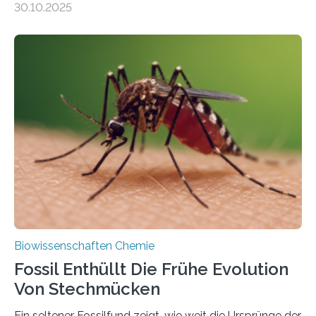
30.10.2025
Landpflanzen zählen zu den komplexesten
fotosynthetischen Organismen der Erde. Ihre
Geschichte beginnt jedoch eher unscheinbar: bei
Grünalgen, die vor Hunderten von Millionen Jahren
lebten. Unter den Vorfahren sticht eine Gruppe heraus,
die noch heute in der Natur vorkommt: die
Süßwasseralge Coleochaetophyceae. Einige Arten
dieser Gruppe bilden aus Zellfäden dichte Geflechte
mit scheibenförmiger Gestalt. Was auffällig ist: Die
nächsten…
Biowissenschaften Chemie
Fossil Enthüllt Die Frühe Evolution
Von Stechmücken
Ein seltener Fossilfund zeigt, wie weit die Ursprünge der