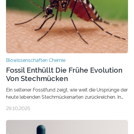
Süßwasseralge Coleochaetophyceae. Einige Arten
dieser Gruppe bilden aus Zellfäden dichte Geflechte
mit scheibenförmiger Gestalt. Was auffällig ist: Die
nächsten…
Biowissenschaften Chemie
Fossil Enthüllt Die Frühe Evolution
Von Stechmücken
Ein seltener Fossilfund zeigt, wie weit die Ursprünge der
heute lebenden Stechmückenarten zurückreichen. In
99 Millionen Jahre altem Bernstein entdeckten LMU-
29.10.2025
Forschende die bisher älteste bekannte Stechmücken-
Larve. Das kreidezeitliche Fossil stammt aus der
Region Kachin in Myanmar und hat sich in
ausgezeichnetem Zustand erhalten. Es konnte als neue