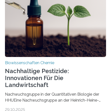
Art einer neuen Gattung beschrieben werden und trägt
nun den Namen Cretosabethes primaevus. Dieser erste
fossile Nachweis einer Stechmückenlarve in Bernstein
stellt gleichzeitig den ersten Fossilfund einer
Mückenlarve aus dem Mesozoikum dar, denn…
Biowissenschaften Chemie
Nachhaltige Pestizide:
Innovationen Für Die
Landwirtschaft
Nachwuchsgruppe in der Quantitativen Biologie der
HHUEine Nachwuchsgruppe an der Heinrich-Heine-
Universität Düsseldorf (HHU) wird in den kommenden
29.10.2025