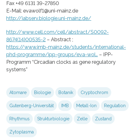
Fax +49 6131 39-27850
E-Mail: evawolf1@uni-mainz.de
http://iabserv.biologie.uni-mainz.de/
http://www.cell.com/cell/abstract/S0092-
8674(14)00535-2
– Abstract ;
https://www.imb-mainz.de/students/international-
phd-programme/ipp-groups/eva-wol…
– IPP-
Programm “Circadian clocks as gene regulatory
systems”
Atomare
Biologie
Botanik
Cryptochrom
Gutenberg-Universität
IMB
Metall-Ion
Regulation
Rhythmus
Strukturbiologie
Zelle
Zustand
Zytoplasma