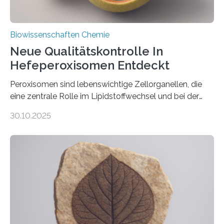
Biowissenschaften Chemie
Neue Qualitätskontrolle In
Hefeperoxisomen Entdeckt
Peroxisomen sind lebenswichtige Zellorganellen, die
eine zentrale Rolle im Lipidstoffwechsel und bei der
Entgiftung von Zellen spielen. Damit sie ihre Aufgaben
30.10.2025
erfüllen können, müssen zahlreiche Enzyme präzise in
ihr Inneres transportiert werden. Ein Forschungsteam
der Ruhr-Universität Bochum um Prof. Dr. Ralf Erdmann
und Dr. Ismaila Francis Yusuf hat nun einen bislang
unbekannten Qualitätskontrollmechanismus des
peroxisomalen Proteintransports in der Bäckerhefe
Saccharomyces cerevisiae entdeckt, der für die
Funktionsfähigkeit der Organellen entscheidend ist. Die
Studie wurde am 28. Oktober 2025 in der