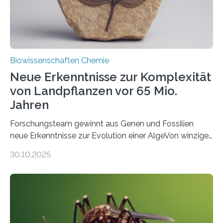
Fachzeitschrift…
Biowissenschaften Chemie
Neue Erkenntnisse zur Komplexität
von Landpflanzen vor 65 Mio.
Jahren
Forschungsteam gewinnt aus Genen und Fossilien
neue Erkenntnisse zur Evolution einer AlgeVon winzigen
Moosen über filigrane Farne bis zu riesigen Bäumen –
30.10.2025
Landpflanzen zählen zu den komplexesten
fotosynthetischen Organismen der Erde. Ihre
Geschichte beginnt jedoch eher unscheinbar: bei
Grünalgen, die vor Hunderten von Millionen Jahren
lebten. Unter den Vorfahren sticht eine Gruppe heraus,
die noch heute in der Natur vorkommt: die