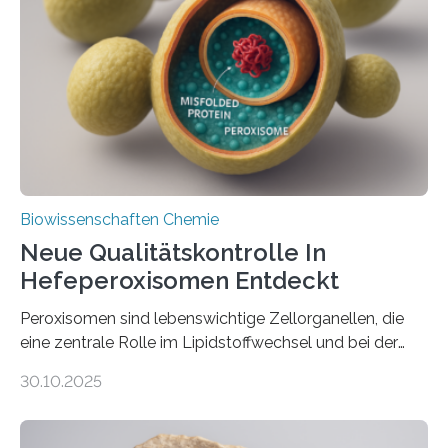
Biowissenschaften Chemie
Neue Qualitätskontrolle In
Hefeperoxisomen Entdeckt
Peroxisomen sind lebenswichtige Zellorganellen, die
eine zentrale Rolle im Lipidstoffwechsel und bei der
Entgiftung von Zellen spielen. Damit sie ihre Aufgaben
30.10.2025
erfüllen können, müssen zahlreiche Enzyme präzise in
ihr Inneres transportiert werden. Ein Forschungsteam
der Ruhr-Universität Bochum um Prof. Dr. Ralf Erdmann