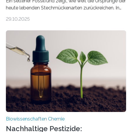
Ein seltener Fossilfund zeigt, wie weit die Ursprünge der
heute lebenden Stechmückenarten zurückreichen. In
99 Millionen Jahre altem Bernstein entdeckten LMU-
29.10.2025
Forschende die bisher älteste bekannte Stechmücken-
Larve. Das kreidezeitliche Fossil stammt aus der
Region Kachin in Myanmar und hat sich in
ausgezeichnetem Zustand erhalten. Es konnte als neue
Art einer neuen Gattung beschrieben werden und trägt
nun den Namen Cretosabethes primaevus. Dieser erste
fossile Nachweis einer Stechmückenlarve in Bernstein
stellt gleichzeitig den ersten Fossilfund einer
Mückenlarve aus dem Mesozoikum dar, denn…
Biowissenschaften Chemie
Nachhaltige Pestizide: