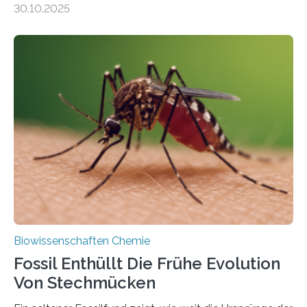
30.10.2025
Landpflanzen zählen zu den komplexesten
fotosynthetischen Organismen der Erde. Ihre
Geschichte beginnt jedoch eher unscheinbar: bei
Grünalgen, die vor Hunderten von Millionen Jahren
lebten. Unter den Vorfahren sticht eine Gruppe heraus,
die noch heute in der Natur vorkommt: die
Süßwasseralge Coleochaetophyceae. Einige Arten
dieser Gruppe bilden aus Zellfäden dichte Geflechte
mit scheibenförmiger Gestalt. Was auffällig ist: Die
nächsten…
Biowissenschaften Chemie
Fossil Enthüllt Die Frühe Evolution
Von Stechmücken