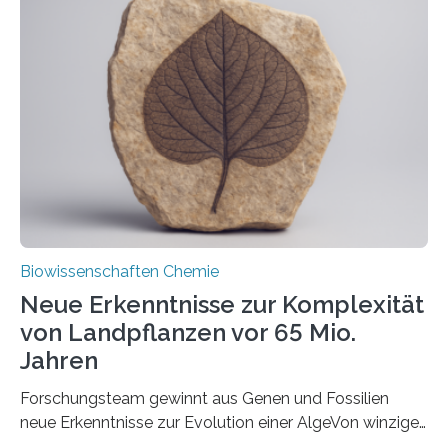
und Dr. Ismaila Francis Yusuf hat nun einen bislang
unbekannten Qualitätskontrollmechanismus des
peroxisomalen Proteintransports in der Bäckerhefe
Saccharomyces cerevisiae entdeckt, der für die
Funktionsfähigkeit der Organellen entscheidend ist. Die
Studie wurde am 28. Oktober 2025 in der
Fachzeitschrift…
Biowissenschaften Chemie
Neue Erkenntnisse zur Komplexität
von Landpflanzen vor 65 Mio.
Jahren
Forschungsteam gewinnt aus Genen und Fossilien
neue Erkenntnisse zur Evolution einer AlgeVon winzigen
Moosen über filigrane Farne bis zu riesigen Bäumen –