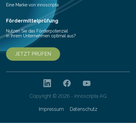
Pestizide sind äußerst wichtig, um die globale
Eine Marke von innoscripta
Ernährung zu sichern. Ohne sie besteht die weltweite
Gefahr erheblicher…
Fördermittelprüfung
Nutzen Sie das Förderpotenzial
in Ihrem Unternehmen optimal aus?
JETZT PRÜFEN
Copyright © 2026 - innoscripta AG
Impressum
Datenschutz