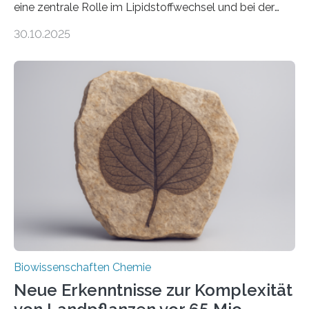
eine zentrale Rolle im Lipidstoffwechsel und bei der
Entgiftung von Zellen spielen. Damit sie ihre Aufgaben
30.10.2025
erfüllen können, müssen zahlreiche Enzyme präzise in
ihr Inneres transportiert werden. Ein Forschungsteam
der Ruhr-Universität Bochum um Prof. Dr. Ralf Erdmann
und Dr. Ismaila Francis Yusuf hat nun einen bislang
unbekannten Qualitätskontrollmechanismus des
peroxisomalen Proteintransports in der Bäckerhefe
Saccharomyces cerevisiae entdeckt, der für die
Funktionsfähigkeit der Organellen entscheidend ist. Die
Studie wurde am 28. Oktober 2025 in der
Fachzeitschrift…
Biowissenschaften Chemie
Neue Erkenntnisse zur Komplexität