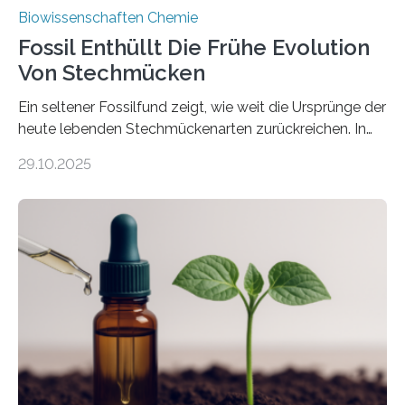
Biowissenschaften Chemie
Fossil Enthüllt Die Frühe Evolution
Von Stechmücken
Ein seltener Fossilfund zeigt, wie weit die Ursprünge der
heute lebenden Stechmückenarten zurückreichen. In
99 Millionen Jahre altem Bernstein entdeckten LMU-
29.10.2025
Forschende die bisher älteste bekannte Stechmücken-
Larve. Das kreidezeitliche Fossil stammt aus der
Region Kachin in Myanmar und hat sich in
ausgezeichnetem Zustand erhalten. Es konnte als neue
Art einer neuen Gattung beschrieben werden und trägt
nun den Namen Cretosabethes primaevus. Dieser erste
fossile Nachweis einer Stechmückenlarve in Bernstein
stellt gleichzeitig den ersten Fossilfund einer
Mückenlarve aus dem Mesozoikum dar, denn…