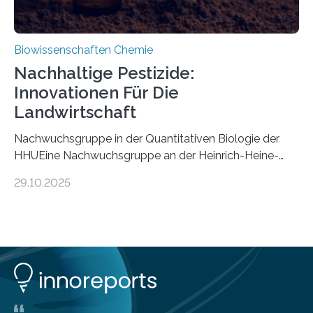
Biowissenschaften Chemie
Nachhaltige Pestizide:
Innovationen Für Die
Landwirtschaft
Nachwuchsgruppe in der Quantitativen Biologie der
HHUEine Nachwuchsgruppe an der Heinrich-Heine-
Universität Düsseldorf (HHU) wird in den kommenden
29.10.2025
fünf Jahren erforschen, wie Bakterien auf
biotechnologischem Weg ein ökologisch verträgliches
Pestizid erzeugen können. Der Wirkstoff stammt dabei
ursprünglich aus einer Pflanze, der Dalmatinischen
Insektenblume. Das Bundesministerium für Forschung,
Technologie und Raumfahrt (BMFTR) fördert das
Projekt im Rahmen der Nationalen
Bioökonomiestrategie mit rund 2,7 Millionen Euro.