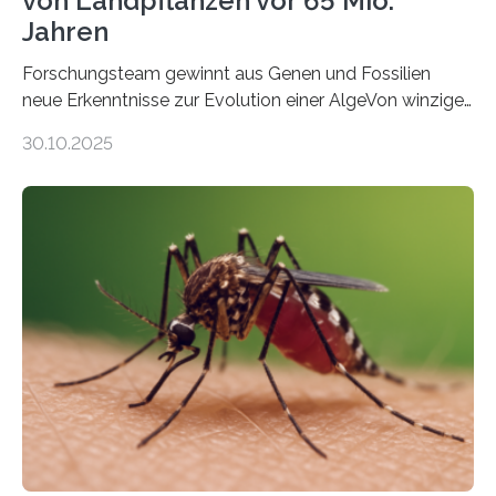
von Landpflanzen vor 65 Mio.
Jahren
Forschungsteam gewinnt aus Genen und Fossilien
neue Erkenntnisse zur Evolution einer AlgeVon winzigen
Moosen über filigrane Farne bis zu riesigen Bäumen –
30.10.2025
Landpflanzen zählen zu den komplexesten
fotosynthetischen Organismen der Erde. Ihre
Geschichte beginnt jedoch eher unscheinbar: bei
Grünalgen, die vor Hunderten von Millionen Jahren
lebten. Unter den Vorfahren sticht eine Gruppe heraus,
die noch heute in der Natur vorkommt: die
Süßwasseralge Coleochaetophyceae. Einige Arten
dieser Gruppe bilden aus Zellfäden dichte Geflechte
mit scheibenförmiger Gestalt. Was auffällig ist: Die
nächsten…