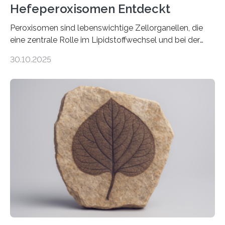
Hefeperoxisomen Entdeckt
Peroxisomen sind lebenswichtige Zellorganellen, die
eine zentrale Rolle im Lipidstoffwechsel und bei der
Entgiftung von Zellen spielen. Damit sie ihre Aufgaben
30.10.2025
erfüllen können, müssen zahlreiche Enzyme präzise in
ihr Inneres transportiert werden. Ein Forschungsteam
der Ruhr-Universität Bochum um Prof. Dr. Ralf Erdmann
und Dr. Ismaila Francis Yusuf hat nun einen bislang
unbekannten Qualitätskontrollmechanismus des
peroxisomalen Proteintransports in der Bäckerhefe
Saccharomyces cerevisiae entdeckt, der für die
Funktionsfähigkeit der Organellen entscheidend ist. Die
Studie wurde am 28. Oktober 2025 in der
Fachzeitschrift…