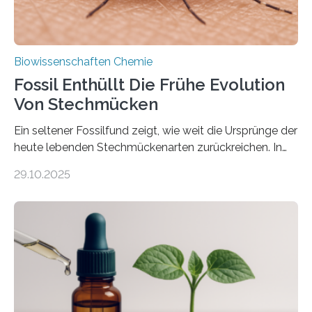
Biowissenschaften Chemie
Fossil Enthüllt Die Frühe Evolution
Von Stechmücken
Ein seltener Fossilfund zeigt, wie weit die Ursprünge der
heute lebenden Stechmückenarten zurückreichen. In
99 Millionen Jahre altem Bernstein entdeckten LMU-
29.10.2025
Forschende die bisher älteste bekannte Stechmücken-
Larve. Das kreidezeitliche Fossil stammt aus der
Region Kachin in Myanmar und hat sich in
ausgezeichnetem Zustand erhalten. Es konnte als neue
Art einer neuen Gattung beschrieben werden und trägt
nun den Namen Cretosabethes primaevus. Dieser erste
fossile Nachweis einer Stechmückenlarve in Bernstein
stellt gleichzeitig den ersten Fossilfund einer