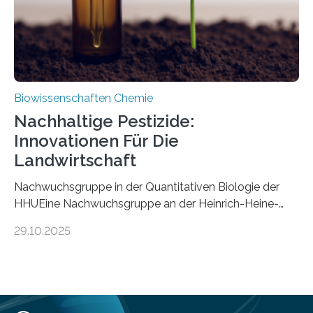
Mückenlarve aus dem Mesozoikum dar, denn…
Biowissenschaften Chemie
Nachhaltige Pestizide:
Innovationen Für Die
Landwirtschaft
Nachwuchsgruppe in der Quantitativen Biologie der
HHUEine Nachwuchsgruppe an der Heinrich-Heine-
Universität Düsseldorf (HHU) wird in den kommenden
29.10.2025
fünf Jahren erforschen, wie Bakterien auf
biotechnologischem Weg ein ökologisch verträgliches
Pestizid erzeugen können. Der Wirkstoff stammt dabei
ursprünglich aus einer Pflanze, der Dalmatinischen
Insektenblume. Das Bundesministerium für Forschung,