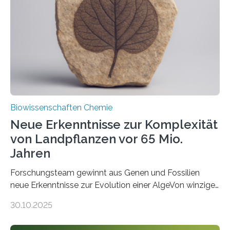
peroxisomalen Proteintransports in der Bäckerhefe
Saccharomyces cerevisiae entdeckt, der für die
Funktionsfähigkeit der Organellen entscheidend ist. Die
Studie wurde am 28. Oktober 2025 in der
Fachzeitschrift…
Biowissenschaften Chemie
Neue Erkenntnisse zur Komplexität
von Landpflanzen vor 65 Mio.
Jahren
Forschungsteam gewinnt aus Genen und Fossilien
neue Erkenntnisse zur Evolution einer AlgeVon winzigen
Moosen über filigrane Farne bis zu riesigen Bäumen –
30.10.2025
Landpflanzen zählen zu den komplexesten
fotosynthetischen Organismen der Erde. Ihre