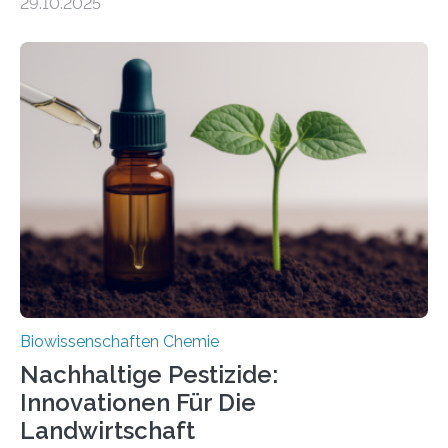
29.10.2025
Forschende die bisher älteste bekannte Stechmücken-
Larve. Das kreidezeitliche Fossil stammt aus der
Region Kachin in Myanmar und hat sich in
ausgezeichnetem Zustand erhalten. Es konnte als neue
Art einer neuen Gattung beschrieben werden und trägt
nun den Namen Cretosabethes primaevus. Dieser erste
fossile Nachweis einer Stechmückenlarve in Bernstein
stellt gleichzeitig den ersten Fossilfund einer
Mückenlarve aus dem Mesozoikum dar, denn…
Biowissenschaften Chemie
Nachhaltige Pestizide:
Innovationen Für Die
Landwirtschaft