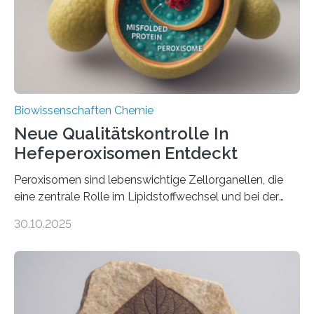
Biowissenschaften Chemie
Neue Qualitätskontrolle In
Hefeperoxisomen Entdeckt
Peroxisomen sind lebenswichtige Zellorganellen, die
eine zentrale Rolle im Lipidstoffwechsel und bei der
Entgiftung von Zellen spielen. Damit sie ihre Aufgaben
30.10.2025
erfüllen können, müssen zahlreiche Enzyme präzise in
ihr Inneres transportiert werden. Ein Forschungsteam
der Ruhr-Universität Bochum um Prof. Dr. Ralf Erdmann
und Dr. Ismaila Francis Yusuf hat nun einen bislang
unbekannten Qualitätskontrollmechanismus des