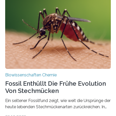
Geschichte beginnt jedoch eher unscheinbar: bei
Grünalgen, die vor Hunderten von Millionen Jahren
lebten. Unter den Vorfahren sticht eine Gruppe heraus,
die noch heute in der Natur vorkommt: die
Süßwasseralge Coleochaetophyceae. Einige Arten
dieser Gruppe bilden aus Zellfäden dichte Geflechte
mit scheibenförmiger Gestalt. Was auffällig ist: Die
nächsten…
Biowissenschaften Chemie
Fossil Enthüllt Die Frühe Evolution
Von Stechmücken
Ein seltener Fossilfund zeigt, wie weit die Ursprünge der
heute lebenden Stechmückenarten zurückreichen. In
99 Millionen Jahre altem Bernstein entdeckten LMU-