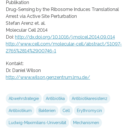
Publikation
Drug-Sensing by the Ribosome Induces Translational
Arrest via Active Site Perturbation
Stefan Arenz et. al.
Molecular Cell 2014
Doi:
http://dx.doi.org/10.1016/j.molcel.2014.09.014
http://www.cell.com/molecular-cell/abstract/S1097-
2765%2814%2900746-1
Kontakt:
Dr. Daniel Wilson
http://www.wilson.genzentrum.lmu.de/
Abwehrstrategie
Antibiotika
Antibiotikaresistenz
Antibiotikum
Bakterien
Cell
Erythromycin
Ludwig-Maximilians-Universität
Mechanismen