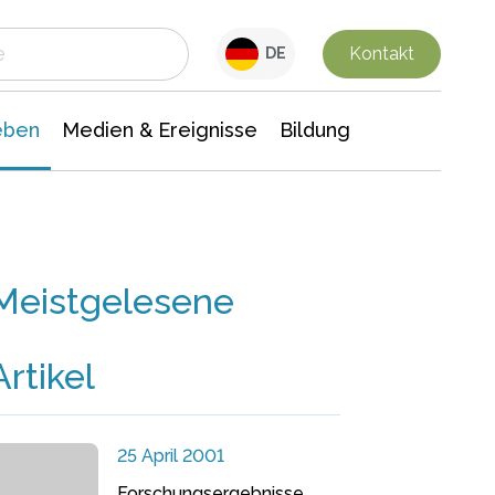
 Leben
Medien & Ereignisse
Interdisziplinäre Forschung
Veranstaltungsnachrichten
n Chemie
Gesellschaftswissenschaften
Kontakt
DE
eben
Medien & Ereignisse
Bildung
Meistgelesene
Artikel
25 April 2001
Forschungsergebnisse