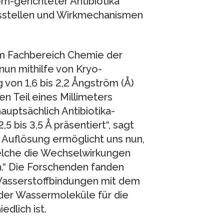
om-gerichteter Antibiotika
ungsstellen und Wirkmechanismen
om Fachbereich Chemie der
nun mithilfe von Kryo-
 von 1,6 bis 2,2 Ångström (Å)
en Teil eines Millimeters
auptsächlich Antibiotika-
 bis 3,5 Å präsentiert“, sagt
te Auflösung ermöglicht uns nun,
lche die Wechselwirkungen
.“ Die Forschenden fanden
 Wasserstoffbindungen mit dem
 der Wassermoleküle für die
dlich ist.