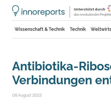
Wissenschaft & Technik
Informationstechnologie
Energie & Elektrotechnik
Unterstützt durch
das revolutionäre Proje
Wissenschaft & Technik
Technik
Weltwirts
Antibiotika-Ribo
Verbindungen ent
08 August 2023