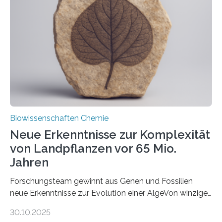
unbekannten Qualitätskontrollmechanismus des
peroxisomalen Proteintransports in der Bäckerhefe
Saccharomyces cerevisiae entdeckt, der für die
Funktionsfähigkeit der Organellen entscheidend ist. Die
Studie wurde am 28. Oktober 2025 in der
Fachzeitschrift…
Biowissenschaften Chemie
Neue Erkenntnisse zur Komplexität
von Landpflanzen vor 65 Mio.
Jahren
Forschungsteam gewinnt aus Genen und Fossilien
neue Erkenntnisse zur Evolution einer AlgeVon winzigen
Moosen über filigrane Farne bis zu riesigen Bäumen –
30.10.2025
Landpflanzen zählen zu den komplexesten