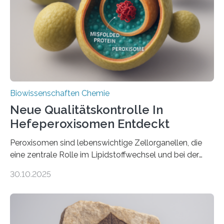
Biowissenschaften Chemie
Neue Qualitätskontrolle In
Hefeperoxisomen Entdeckt
Peroxisomen sind lebenswichtige Zellorganellen, die
eine zentrale Rolle im Lipidstoffwechsel und bei der
Entgiftung von Zellen spielen. Damit sie ihre Aufgaben
30.10.2025
erfüllen können, müssen zahlreiche Enzyme präzise in
ihr Inneres transportiert werden. Ein Forschungsteam
der Ruhr-Universität Bochum um Prof. Dr. Ralf Erdmann
und Dr. Ismaila Francis Yusuf hat nun einen bislang