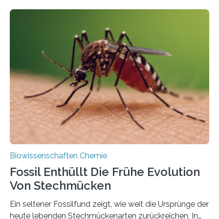
fotosynthetischen Organismen der Erde. Ihre
Geschichte beginnt jedoch eher unscheinbar: bei
Grünalgen, die vor Hunderten von Millionen Jahren
lebten. Unter den Vorfahren sticht eine Gruppe heraus,
die noch heute in der Natur vorkommt: die
Süßwasseralge Coleochaetophyceae. Einige Arten
dieser Gruppe bilden aus Zellfäden dichte Geflechte
mit scheibenförmiger Gestalt. Was auffällig ist: Die
nächsten…
Biowissenschaften Chemie
Fossil Enthüllt Die Frühe Evolution
Von Stechmücken
Ein seltener Fossilfund zeigt, wie weit die Ursprünge der
heute lebenden Stechmückenarten zurückreichen. In