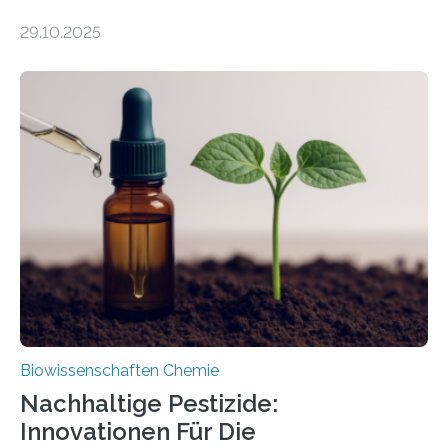
99 Millionen Jahre altem Bernstein entdeckten LMU-
29.10.2025
Forschende die bisher älteste bekannte Stechmücken-
Larve. Das kreidezeitliche Fossil stammt aus der
Region Kachin in Myanmar und hat sich in
ausgezeichnetem Zustand erhalten. Es konnte als neue
Art einer neuen Gattung beschrieben werden und trägt
nun den Namen Cretosabethes primaevus. Dieser erste
fossile Nachweis einer Stechmückenlarve in Bernstein
stellt gleichzeitig den ersten Fossilfund einer
Mückenlarve aus dem Mesozoikum dar, denn…
Biowissenschaften Chemie
Nachhaltige Pestizide:
Innovationen Für Die