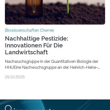
Biowissenschaften Chemie
Nachhaltige Pestizide:
Innovationen Für Die
Landwirtschaft
Nachwuchsgruppe in der Quantitativen Biologie der
HHUEine Nachwuchsgruppe an der Heinrich-Heine-
Universität Düsseldorf (HHU) wird in den kommenden
29.10.2025
fünf Jahren erforschen, wie Bakterien auf
biotechnologischem Weg ein ökologisch verträgliches
Pestizid erzeugen können. Der Wirkstoff stammt dabei
ursprünglich aus einer Pflanze, der Dalmatinischen
Insektenblume. Das Bundesministerium für Forschung,
Technologie und Raumfahrt (BMFTR) fördert das