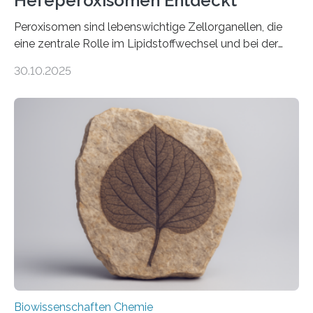
Hefeperoxisomen Entdeckt
Peroxisomen sind lebenswichtige Zellorganellen, die
eine zentrale Rolle im Lipidstoffwechsel und bei der
Entgiftung von Zellen spielen. Damit sie ihre Aufgaben
30.10.2025
erfüllen können, müssen zahlreiche Enzyme präzise in
ihr Inneres transportiert werden. Ein Forschungsteam
der Ruhr-Universität Bochum um Prof. Dr. Ralf Erdmann
und Dr. Ismaila Francis Yusuf hat nun einen bislang
unbekannten Qualitätskontrollmechanismus des
peroxisomalen Proteintransports in der Bäckerhefe
Saccharomyces cerevisiae entdeckt, der für die
Funktionsfähigkeit der Organellen entscheidend ist. Die
Studie wurde am 28. Oktober 2025 in der
Fachzeitschrift…
Biowissenschaften Chemie