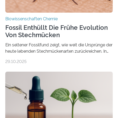
Biowissenschaften Chemie
Fossil Enthüllt Die Frühe Evolution
Von Stechmücken
Ein seltener Fossilfund zeigt, wie weit die Ursprünge der
heute lebenden Stechmückenarten zurückreichen. In
99 Millionen Jahre altem Bernstein entdeckten LMU-
29.10.2025
Forschende die bisher älteste bekannte Stechmücken-
Larve. Das kreidezeitliche Fossil stammt aus der
Region Kachin in Myanmar und hat sich in
ausgezeichnetem Zustand erhalten. Es konnte als neue
Art einer neuen Gattung beschrieben werden und trägt
nun den Namen Cretosabethes primaevus. Dieser erste
fossile Nachweis einer Stechmückenlarve in Bernstein
stellt gleichzeitig den ersten Fossilfund einer
Mückenlarve aus dem Mesozoikum dar, denn…