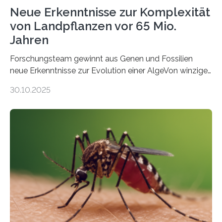
Neue Erkenntnisse zur Komplexität
von Landpflanzen vor 65 Mio.
Jahren
Forschungsteam gewinnt aus Genen und Fossilien
neue Erkenntnisse zur Evolution einer AlgeVon winzigen
Moosen über filigrane Farne bis zu riesigen Bäumen –
30.10.2025
Landpflanzen zählen zu den komplexesten
fotosynthetischen Organismen der Erde. Ihre
Geschichte beginnt jedoch eher unscheinbar: bei
Grünalgen, die vor Hunderten von Millionen Jahren
lebten. Unter den Vorfahren sticht eine Gruppe heraus,
die noch heute in der Natur vorkommt: die
Süßwasseralge Coleochaetophyceae. Einige Arten
dieser Gruppe bilden aus Zellfäden dichte Geflechte
mit scheibenförmiger Gestalt. Was auffällig ist: Die
nächsten…