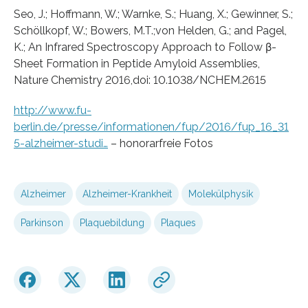
Seo, J.; Hoffmann, W.; Warnke, S.; Huang, X.; Gewinner, S.;
Schöllkopf, W.; Bowers, M.T.;von Helden, G.; and Pagel,
K.; An Infrared Spectroscopy Approach to Follow β-
Sheet Formation in Peptide Amyloid Assemblies,
Nature Chemistry 2016,doi: 10.1038/NCHEM.2615
http://www.fu-
berlin.de/presse/informationen/fup/2016/fup_16_31
5-alzheimer-studi…
– honorarfreie Fotos
Alzheimer
Alzheimer-Krankheit
Molekülphysik
Parkinson
Plaquebildung
Plaques