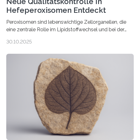
Neue Qualitätskontrolle In
Hefeperoxisomen Entdeckt
Peroxisomen sind lebenswichtige Zellorganellen, die
eine zentrale Rolle im Lipidstoffwechsel und bei der
Entgiftung von Zellen spielen. Damit sie ihre Aufgaben
30.10.2025
erfüllen können, müssen zahlreiche Enzyme präzise in
ihr Inneres transportiert werden. Ein Forschungsteam
der Ruhr-Universität Bochum um Prof. Dr. Ralf Erdmann
und Dr. Ismaila Francis Yusuf hat nun einen bislang
unbekannten Qualitätskontrollmechanismus des
peroxisomalen Proteintransports in der Bäckerhefe
Saccharomyces cerevisiae entdeckt, der für die
Funktionsfähigkeit der Organellen entscheidend ist. Die
Studie wurde am 28. Oktober 2025 in der
Fachzeitschrift…