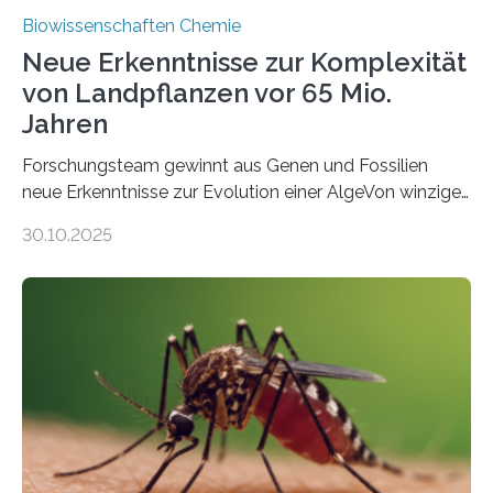
Biowissenschaften Chemie
Neue Erkenntnisse zur Komplexität
von Landpflanzen vor 65 Mio.
Jahren
Forschungsteam gewinnt aus Genen und Fossilien
neue Erkenntnisse zur Evolution einer AlgeVon winzigen
Moosen über filigrane Farne bis zu riesigen Bäumen –
30.10.2025
Landpflanzen zählen zu den komplexesten
fotosynthetischen Organismen der Erde. Ihre
Geschichte beginnt jedoch eher unscheinbar: bei
Grünalgen, die vor Hunderten von Millionen Jahren
lebten. Unter den Vorfahren sticht eine Gruppe heraus,
die noch heute in der Natur vorkommt: die
Süßwasseralge Coleochaetophyceae. Einige Arten
dieser Gruppe bilden aus Zellfäden dichte Geflechte
mit scheibenförmiger Gestalt. Was auffällig ist: Die
nächsten…