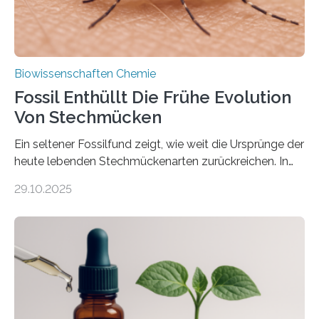
Biowissenschaften Chemie
Fossil Enthüllt Die Frühe Evolution
Von Stechmücken
Ein seltener Fossilfund zeigt, wie weit die Ursprünge der
heute lebenden Stechmückenarten zurückreichen. In
99 Millionen Jahre altem Bernstein entdeckten LMU-
29.10.2025
Forschende die bisher älteste bekannte Stechmücken-
Larve. Das kreidezeitliche Fossil stammt aus der
Region Kachin in Myanmar und hat sich in
ausgezeichnetem Zustand erhalten. Es konnte als neue
Art einer neuen Gattung beschrieben werden und trägt
nun den Namen Cretosabethes primaevus. Dieser erste
fossile Nachweis einer Stechmückenlarve in Bernstein
stellt gleichzeitig den ersten Fossilfund einer