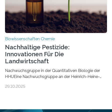
Mückenlarve aus dem Mesozoikum dar, denn…
Biowissenschaften Chemie
Nachhaltige Pestizide:
Innovationen Für Die
Landwirtschaft
Nachwuchsgruppe in der Quantitativen Biologie der
HHUEine Nachwuchsgruppe an der Heinrich-Heine-
Universität Düsseldorf (HHU) wird in den kommenden
29.10.2025
fünf Jahren erforschen, wie Bakterien auf
biotechnologischem Weg ein ökologisch verträgliches
Pestizid erzeugen können. Der Wirkstoff stammt dabei
ursprünglich aus einer Pflanze, der Dalmatinischen