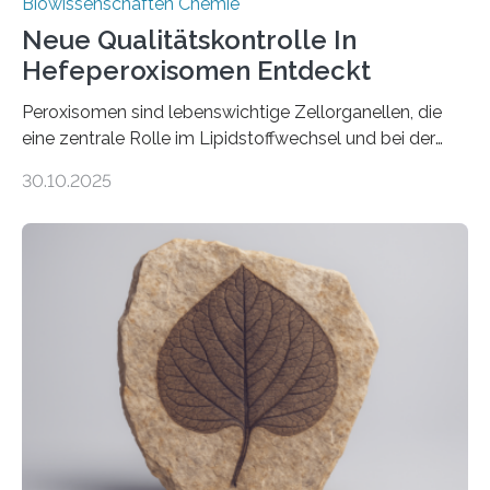
Biowissenschaften Chemie
Neue Qualitätskontrolle In
Hefeperoxisomen Entdeckt
Peroxisomen sind lebenswichtige Zellorganellen, die
eine zentrale Rolle im Lipidstoffwechsel und bei der
Entgiftung von Zellen spielen. Damit sie ihre Aufgaben
30.10.2025
erfüllen können, müssen zahlreiche Enzyme präzise in
ihr Inneres transportiert werden. Ein Forschungsteam
der Ruhr-Universität Bochum um Prof. Dr. Ralf Erdmann
und Dr. Ismaila Francis Yusuf hat nun einen bislang
unbekannten Qualitätskontrollmechanismus des
peroxisomalen Proteintransports in der Bäckerhefe
Saccharomyces cerevisiae entdeckt, der für die
Funktionsfähigkeit der Organellen entscheidend ist. Die
Studie wurde am 28. Oktober 2025 in der
Fachzeitschrift…