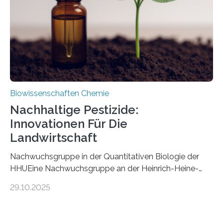
fossile Nachweis einer Stechmückenlarve in Bernstein
stellt gleichzeitig den ersten Fossilfund einer
Mückenlarve aus dem Mesozoikum dar, denn…
Biowissenschaften Chemie
Nachhaltige Pestizide:
Innovationen Für Die
Landwirtschaft
Nachwuchsgruppe in der Quantitativen Biologie der
HHUEine Nachwuchsgruppe an der Heinrich-Heine-
Universität Düsseldorf (HHU) wird in den kommenden
29.10.2025
fünf Jahren erforschen, wie Bakterien auf
biotechnologischem Weg ein ökologisch verträgliches
Pestizid erzeugen können. Der Wirkstoff stammt dabei