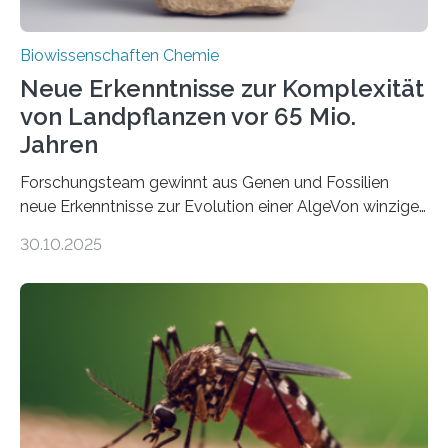
Biowissenschaften Chemie
Neue Erkenntnisse zur Komplexität
von Landpflanzen vor 65 Mio.
Jahren
Forschungsteam gewinnt aus Genen und Fossilien
neue Erkenntnisse zur Evolution einer AlgeVon winzigen
Moosen über filigrane Farne bis zu riesigen Bäumen –
30.10.2025
Landpflanzen zählen zu den komplexesten
fotosynthetischen Organismen der Erde. Ihre
Geschichte beginnt jedoch eher unscheinbar: bei
Grünalgen, die vor Hunderten von Millionen Jahren
lebten. Unter den Vorfahren sticht eine Gruppe heraus,
die noch heute in der Natur vorkommt: die
Süßwasseralge Coleochaetophyceae. Einige Arten
dieser Gruppe bilden aus Zellfäden dichte Geflechte
mit scheibenförmiger Gestalt. Was auffällig ist: Die