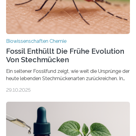
nächsten…
Biowissenschaften Chemie
Fossil Enthüllt Die Frühe Evolution
Von Stechmücken
Ein seltener Fossilfund zeigt, wie weit die Ursprünge der
heute lebenden Stechmückenarten zurückreichen. In
99 Millionen Jahre altem Bernstein entdeckten LMU-
29.10.2025
Forschende die bisher älteste bekannte Stechmücken-
Larve. Das kreidezeitliche Fossil stammt aus der
Region Kachin in Myanmar und hat sich in
ausgezeichnetem Zustand erhalten. Es konnte als neue
Art einer neuen Gattung beschrieben werden und trägt
nun den Namen Cretosabethes primaevus. Dieser erste