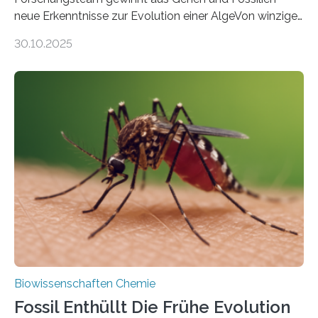
neue Erkenntnisse zur Evolution einer AlgeVon winzigen
Moosen über filigrane Farne bis zu riesigen Bäumen –
30.10.2025
Landpflanzen zählen zu den komplexesten
fotosynthetischen Organismen der Erde. Ihre
Geschichte beginnt jedoch eher unscheinbar: bei
Grünalgen, die vor Hunderten von Millionen Jahren
lebten. Unter den Vorfahren sticht eine Gruppe heraus,
die noch heute in der Natur vorkommt: die
Süßwasseralge Coleochaetophyceae. Einige Arten
dieser Gruppe bilden aus Zellfäden dichte Geflechte
mit scheibenförmiger Gestalt. Was auffällig ist: Die
nächsten…
Biowissenschaften Chemie
Fossil Enthüllt Die Frühe Evolution