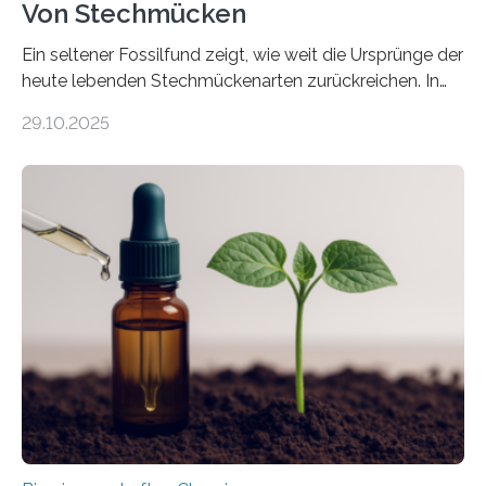
Von Stechmücken
Ein seltener Fossilfund zeigt, wie weit die Ursprünge der
heute lebenden Stechmückenarten zurückreichen. In
99 Millionen Jahre altem Bernstein entdeckten LMU-
29.10.2025
Forschende die bisher älteste bekannte Stechmücken-
Larve. Das kreidezeitliche Fossil stammt aus der
Region Kachin in Myanmar und hat sich in
ausgezeichnetem Zustand erhalten. Es konnte als neue
Art einer neuen Gattung beschrieben werden und trägt
nun den Namen Cretosabethes primaevus. Dieser erste
fossile Nachweis einer Stechmückenlarve in Bernstein
stellt gleichzeitig den ersten Fossilfund einer
Mückenlarve aus dem Mesozoikum dar, denn…