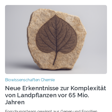
ihr Inneres transportiert werden. Ein Forschungsteam
der Ruhr-Universität Bochum um Prof. Dr. Ralf Erdmann
und Dr. Ismaila Francis Yusuf hat nun einen bislang
unbekannten Qualitätskontrollmechanismus des
peroxisomalen Proteintransports in der Bäckerhefe
Saccharomyces cerevisiae entdeckt, der für die
Funktionsfähigkeit der Organellen entscheidend ist. Die
Studie wurde am 28. Oktober 2025 in der
Fachzeitschrift…
Biowissenschaften Chemie
Neue Erkenntnisse zur Komplexität
von Landpflanzen vor 65 Mio.
Jahren
Forschungsteam gewinnt aus Genen und Fossilien