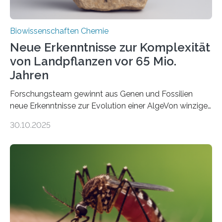
Biowissenschaften Chemie
Neue Erkenntnisse zur Komplexität
von Landpflanzen vor 65 Mio.
Jahren
Forschungsteam gewinnt aus Genen und Fossilien
neue Erkenntnisse zur Evolution einer AlgeVon winzigen
Moosen über filigrane Farne bis zu riesigen Bäumen –
30.10.2025
Landpflanzen zählen zu den komplexesten
fotosynthetischen Organismen der Erde. Ihre
Geschichte beginnt jedoch eher unscheinbar: bei
Grünalgen, die vor Hunderten von Millionen Jahren
lebten. Unter den Vorfahren sticht eine Gruppe heraus,
die noch heute in der Natur vorkommt: die
Süßwasseralge Coleochaetophyceae. Einige Arten
dieser Gruppe bilden aus Zellfäden dichte Geflechte