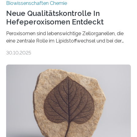
Biowissenschaften Chemie
Neue Qualitätskontrolle In
Hefeperoxisomen Entdeckt
Peroxisomen sind lebenswichtige Zellorganellen, die
eine zentrale Rolle im Lipidstoffwechsel und bei der
Entgiftung von Zellen spielen. Damit sie ihre Aufgaben
30.10.2025
erfüllen können, müssen zahlreiche Enzyme präzise in
ihr Inneres transportiert werden. Ein Forschungsteam
der Ruhr-Universität Bochum um Prof. Dr. Ralf Erdmann
und Dr. Ismaila Francis Yusuf hat nun einen bislang
unbekannten Qualitätskontrollmechanismus des
peroxisomalen Proteintransports in der Bäckerhefe
Saccharomyces cerevisiae entdeckt, der für die
Funktionsfähigkeit der Organellen entscheidend ist. Die
Studie wurde am 28. Oktober 2025 in der
Fachzeitschrift…