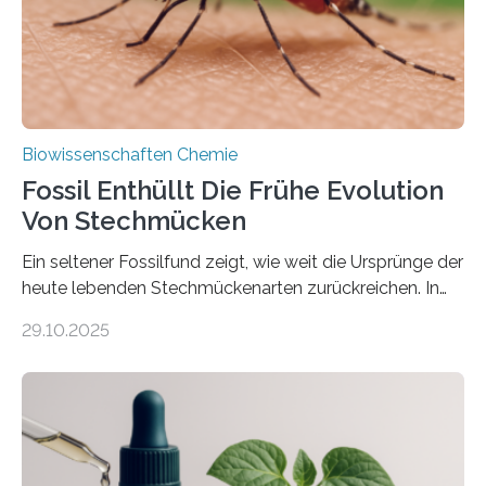
mit scheibenförmiger Gestalt. Was auffällig ist: Die
nächsten…
Biowissenschaften Chemie
Fossil Enthüllt Die Frühe Evolution
Von Stechmücken
Ein seltener Fossilfund zeigt, wie weit die Ursprünge der
heute lebenden Stechmückenarten zurückreichen. In
99 Millionen Jahre altem Bernstein entdeckten LMU-
29.10.2025
Forschende die bisher älteste bekannte Stechmücken-
Larve. Das kreidezeitliche Fossil stammt aus der
Region Kachin in Myanmar und hat sich in
ausgezeichnetem Zustand erhalten. Es konnte als neue
Art einer neuen Gattung beschrieben werden und trägt
nun den Namen Cretosabethes primaevus. Dieser erste