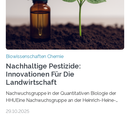
fossile Nachweis einer Stechmückenlarve in Bernstein
stellt gleichzeitig den ersten Fossilfund einer
Mückenlarve aus dem Mesozoikum dar, denn…
Biowissenschaften Chemie
Nachhaltige Pestizide:
Innovationen Für Die
Landwirtschaft
Nachwuchsgruppe in der Quantitativen Biologie der
HHUEine Nachwuchsgruppe an der Heinrich-Heine-
Universität Düsseldorf (HHU) wird in den kommenden
29.10.2025
fünf Jahren erforschen, wie Bakterien auf
biotechnologischem Weg ein ökologisch verträgliches
Pestizid erzeugen können. Der Wirkstoff stammt dabei