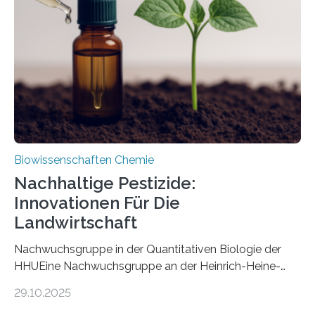
nun den Namen Cretosabethes primaevus. Dieser erste
fossile Nachweis einer Stechmückenlarve in Bernstein
stellt gleichzeitig den ersten Fossilfund einer
Mückenlarve aus dem Mesozoikum dar, denn…
Biowissenschaften Chemie
Nachhaltige Pestizide:
Innovationen Für Die
Landwirtschaft
Nachwuchsgruppe in der Quantitativen Biologie der
HHUEine Nachwuchsgruppe an der Heinrich-Heine-
Universität Düsseldorf (HHU) wird in den kommenden
29.10.2025
fünf Jahren erforschen, wie Bakterien auf