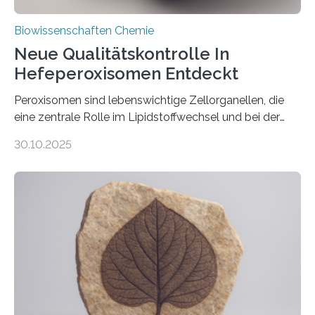
Biowissenschaften Chemie
Neue Qualitätskontrolle In
Hefeperoxisomen Entdeckt
Peroxisomen sind lebenswichtige Zellorganellen, die
eine zentrale Rolle im Lipidstoffwechsel und bei der
Entgiftung von Zellen spielen. Damit sie ihre Aufgaben
30.10.2025
erfüllen können, müssen zahlreiche Enzyme präzise in
ihr Inneres transportiert werden. Ein Forschungsteam
der Ruhr-Universität Bochum um Prof. Dr. Ralf Erdmann
und Dr. Ismaila Francis Yusuf hat nun einen bislang
unbekannten Qualitätskontrollmechanismus des
peroxisomalen Proteintransports in der Bäckerhefe
Saccharomyces cerevisiae entdeckt, der für die
Funktionsfähigkeit der Organellen entscheidend ist. Die
Studie wurde am 28. Oktober 2025 in der
Fachzeitschrift…