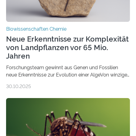
Biowissenschaften Chemie
Neue Erkenntnisse zur Komplexität
von Landpflanzen vor 65 Mio.
Jahren
Forschungsteam gewinnt aus Genen und Fossilien
neue Erkenntnisse zur Evolution einer AlgeVon winzigen
Moosen über filigrane Farne bis zu riesigen Bäumen –
30.10.2025
Landpflanzen zählen zu den komplexesten
fotosynthetischen Organismen der Erde. Ihre
Geschichte beginnt jedoch eher unscheinbar: bei
Grünalgen, die vor Hunderten von Millionen Jahren
lebten. Unter den Vorfahren sticht eine Gruppe heraus,
die noch heute in der Natur vorkommt: die
Süßwasseralge Coleochaetophyceae. Einige Arten