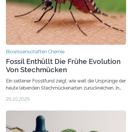
dieser Gruppe bilden aus Zellfäden dichte Geflechte
mit scheibenförmiger Gestalt. Was auffällig ist: Die
nächsten…
Biowissenschaften Chemie
Fossil Enthüllt Die Frühe Evolution
Von Stechmücken
Ein seltener Fossilfund zeigt, wie weit die Ursprünge der
heute lebenden Stechmückenarten zurückreichen. In
99 Millionen Jahre altem Bernstein entdeckten LMU-
29.10.2025
Forschende die bisher älteste bekannte Stechmücken-
Larve. Das kreidezeitliche Fossil stammt aus der
Region Kachin in Myanmar und hat sich in
ausgezeichnetem Zustand erhalten. Es konnte als neue
Art einer neuen Gattung beschrieben werden und trägt