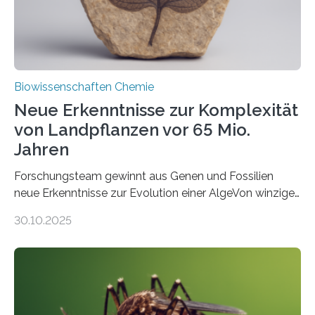
Fachzeitschrift…
Biowissenschaften Chemie
Neue Erkenntnisse zur Komplexität
von Landpflanzen vor 65 Mio.
Jahren
Forschungsteam gewinnt aus Genen und Fossilien
neue Erkenntnisse zur Evolution einer AlgeVon winzigen
Moosen über filigrane Farne bis zu riesigen Bäumen –
30.10.2025
Landpflanzen zählen zu den komplexesten
fotosynthetischen Organismen der Erde. Ihre
Geschichte beginnt jedoch eher unscheinbar: bei
Grünalgen, die vor Hunderten von Millionen Jahren
lebten. Unter den Vorfahren sticht eine Gruppe heraus,
die noch heute in der Natur vorkommt: die