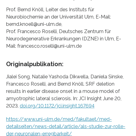
Prof. Bernd Knöll, Leiter des Instituts für
Neurobiochemie an der Universität Ulm, E-Mail:
bernd.knoell@uni-ulm.de,
Prof. Francesco Roselli, Deutsches Zentrum für
Neurodegenerative Erkrankungen (DZNE) in Ulm, E-
Mail: francesco.roselli@uni-ulm.de
Originalpublikation:
Jialei Song, Natalie Yashoda Dikwella, Daniela Sinske,
Francesco Roselli, and Bernd Knöll. SRF deletion
results in earlier disease onset in a mouse model of
amyotrophic lateral sclerosis. In: JCI Insight June 20,
2023,
doi.org/10.1172/jci.insight.167694
https://www.uni-ulm.de/med/fakultaet/med-
detailseiten/news-detail/article/als-studie-zur-rolle-
der-neuronalen-erregbarkeit/