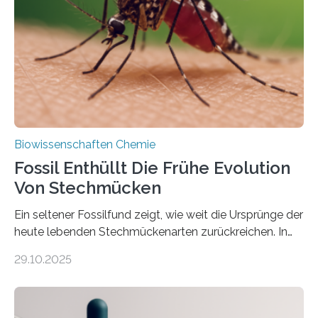
Süßwasseralge Coleochaetophyceae. Einige Arten
dieser Gruppe bilden aus Zellfäden dichte Geflechte
mit scheibenförmiger Gestalt. Was auffällig ist: Die
nächsten…
Biowissenschaften Chemie
Fossil Enthüllt Die Frühe Evolution
Von Stechmücken
Ein seltener Fossilfund zeigt, wie weit die Ursprünge der
heute lebenden Stechmückenarten zurückreichen. In
99 Millionen Jahre altem Bernstein entdeckten LMU-
29.10.2025
Forschende die bisher älteste bekannte Stechmücken-
Larve. Das kreidezeitliche Fossil stammt aus der
Region Kachin in Myanmar und hat sich in
ausgezeichnetem Zustand erhalten. Es konnte als neue