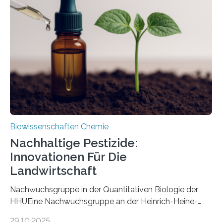
Art einer neuen Gattung beschrieben werden und trägt
nun den Namen Cretosabethes primaevus. Dieser erste
fossile Nachweis einer Stechmückenlarve in Bernstein
stellt gleichzeitig den ersten Fossilfund einer
Mückenlarve aus dem Mesozoikum dar, denn…
Biowissenschaften Chemie
Nachhaltige Pestizide:
Innovationen Für Die
Landwirtschaft
Nachwuchsgruppe in der Quantitativen Biologie der
HHUEine Nachwuchsgruppe an der Heinrich-Heine-
Universität Düsseldorf (HHU) wird in den kommenden
29.10.2025