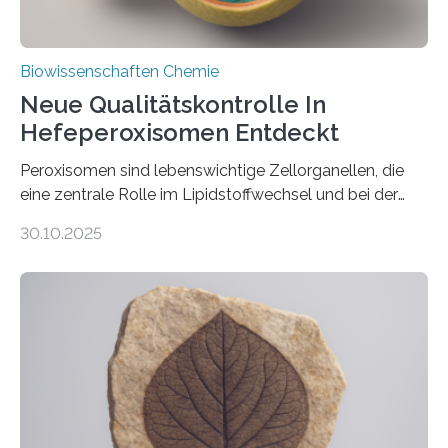
Biowissenschaften Chemie
Neue Qualitätskontrolle In
Hefeperoxisomen Entdeckt
Peroxisomen sind lebenswichtige Zellorganellen, die
eine zentrale Rolle im Lipidstoffwechsel und bei der
Entgiftung von Zellen spielen. Damit sie ihre Aufgaben
30.10.2025
erfüllen können, müssen zahlreiche Enzyme präzise in
ihr Inneres transportiert werden. Ein Forschungsteam
der Ruhr-Universität Bochum um Prof. Dr. Ralf Erdmann
und Dr. Ismaila Francis Yusuf hat nun einen bislang
unbekannten Qualitätskontrollmechanismus des
peroxisomalen Proteintransports in der Bäckerhefe
Saccharomyces cerevisiae entdeckt, der für die
Funktionsfähigkeit der Organellen entscheidend ist. Die
Studie wurde am 28. Oktober 2025 in der