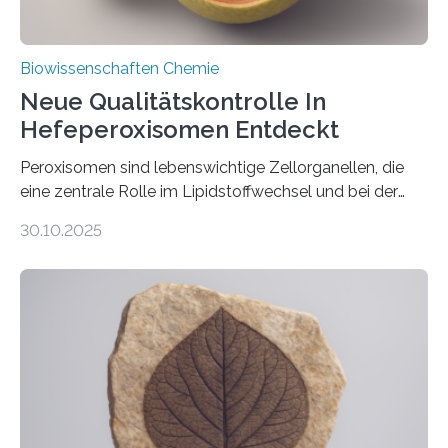
Biowissenschaften Chemie
Neue Qualitätskontrolle In
Hefeperoxisomen Entdeckt
Peroxisomen sind lebenswichtige Zellorganellen, die
eine zentrale Rolle im Lipidstoffwechsel und bei der
Entgiftung von Zellen spielen. Damit sie ihre Aufgaben
30.10.2025
erfüllen können, müssen zahlreiche Enzyme präzise in
ihr Inneres transportiert werden. Ein Forschungsteam
der Ruhr-Universität Bochum um Prof. Dr. Ralf Erdmann
und Dr. Ismaila Francis Yusuf hat nun einen bislang
unbekannten Qualitätskontrollmechanismus des
peroxisomalen Proteintransports in der Bäckerhefe
Saccharomyces cerevisiae entdeckt, der für die
Funktionsfähigkeit der Organellen entscheidend ist. Die
Studie wurde am 28. Oktober 2025 in der