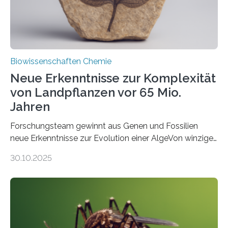
Fachzeitschrift…
Biowissenschaften Chemie
Neue Erkenntnisse zur Komplexität
von Landpflanzen vor 65 Mio.
Jahren
Forschungsteam gewinnt aus Genen und Fossilien
neue Erkenntnisse zur Evolution einer AlgeVon winzigen
Moosen über filigrane Farne bis zu riesigen Bäumen –
30.10.2025
Landpflanzen zählen zu den komplexesten
fotosynthetischen Organismen der Erde. Ihre
Geschichte beginnt jedoch eher unscheinbar: bei
Grünalgen, die vor Hunderten von Millionen Jahren
lebten. Unter den Vorfahren sticht eine Gruppe heraus,
die noch heute in der Natur vorkommt: die