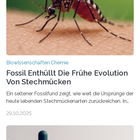
Süßwasseralge Coleochaetophyceae. Einige Arten
dieser Gruppe bilden aus Zellfäden dichte Geflechte
mit scheibenförmiger Gestalt. Was auffällig ist: Die
nächsten…
Biowissenschaften Chemie
Fossil Enthüllt Die Frühe Evolution
Von Stechmücken
Ein seltener Fossilfund zeigt, wie weit die Ursprünge der
heute lebenden Stechmückenarten zurückreichen. In
99 Millionen Jahre altem Bernstein entdeckten LMU-
29.10.2025
Forschende die bisher älteste bekannte Stechmücken-
Larve. Das kreidezeitliche Fossil stammt aus der
Region Kachin in Myanmar und hat sich in
ausgezeichnetem Zustand erhalten. Es konnte als neue