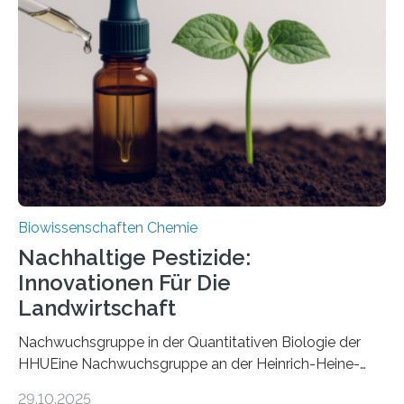
Art einer neuen Gattung beschrieben werden und trägt
nun den Namen Cretosabethes primaevus. Dieser erste
fossile Nachweis einer Stechmückenlarve in Bernstein
stellt gleichzeitig den ersten Fossilfund einer
Mückenlarve aus dem Mesozoikum dar, denn…
Biowissenschaften Chemie
Nachhaltige Pestizide:
Innovationen Für Die
Landwirtschaft
Nachwuchsgruppe in der Quantitativen Biologie der
HHUEine Nachwuchsgruppe an der Heinrich-Heine-
Universität Düsseldorf (HHU) wird in den kommenden
29.10.2025